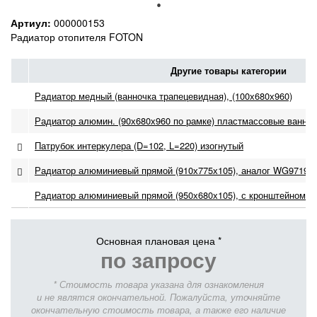
Артиул:
000000153
Радиатор отопителя FOTON
Другие товары категории
Радиатор медный (ванночка трапецевидная), (100х680х960)
Радиатор алюмин. (90х680х960 по рамке) пластмассовые ванноч
Патрубок интеркулера (D=102, L=220) изогнутый
Радиатор алюминиевый прямой (910х775х105), аналог WG971953
Радиатор алюминиевый прямой (950х680х105), с кронштейном (2
Основная плановая цена *
по запросу
* Стоимость товара указана для ознакомления
и не являтся окончательной. Пожалуйста, уточняйте
окончательную стоимость товара, а также его наличие