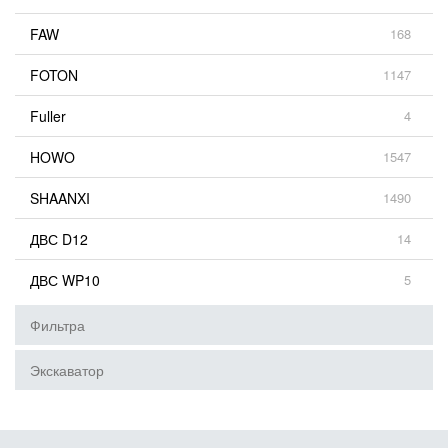
FAW
168
FOTON
1147
Fuller
4
HOWO
1547
SHAANXI
1490
ДВС D12
14
ДВС WP10
5
Фильтра
Экскаватор