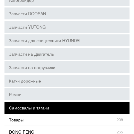
Автогрейдер
Запчасти DOOSAN
Запчасти YUTONG
Запчасти для спецтехники HYUNDAI
Запчасти на Двигатель
Запчасти на погрузчики
Катки дорожные
Ремни
Самосвалы и тягачи
Товары
238
DONG FENG
265