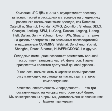
Компания «РС ДВ» с 2013 г. осуществляет поставку
запасных частей и расходных материалов на спецтехнику
различного назначения таких брендов, как Komatsu,
Caterpillar, Shantui, Hyundai, XCMG, Zoomlion, Shehwa, SDLG,
Changlin, Lonking, SEM, LiuGong, Doosan, Laigong, Lutong,
Heli, Dalian, Sunny, Yutong, Howo, FAW, Shaanxi, а также
на дизель-электростанции различных производителей
и на двигатели CUMMINS, Weichai, DongFeng, Yuchai,
Shanghai, Deutz, Sinotruk, HUAFENGDONGLI и другие.
Складские помещения позволяют разместить большой
ассортимент запасных частей, фильтров. Нашим
приоритетом является доступный ценовой уровень.
У нас есть возможность в короткие сроки привезти
отсутствующую на складе запчасть, сделать заказ
комплектующих.
Качество, оперативность и порядочность — это три
составляющих, на которых мы строим свой бизнес.
Мы заинтересованы в прочных, долговременных отношениях
с Нашими партнерами.