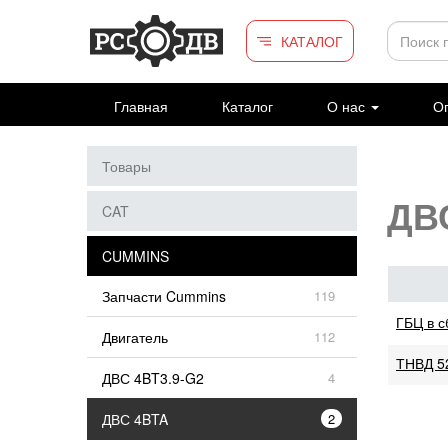
Перейти к основному содержанию
КАТАЛОГ
Главная
Каталог
О нас
Оп
Товары
ДВ
CAT
CUMMINS
Запчасти Cummins
119
ГБЦ в с
Двигатель
112
ТНВД 5
ДВС 4BT3.9-G2
4
ДВС 4BTA
2