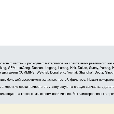
асных частей и расходных материалов на спецтехнику различного назначе
ing, SEM, LiuGong, Doosan, Laigong, Lutong, Heli, Dalian, Sunny, Yutong
 двигатели CUMMINS, Weichai, DongFeng, Yuchai, Shanghai, Deutz, Sin
ить большой ассортимент запасных частей, фильтров. Нашим приоритет
ь в короткие сроки привезти отсутствующую на складе запчасть, сделат
тавляющих, на которых мы строим свой бизнес. Мы заинтересованы в пр