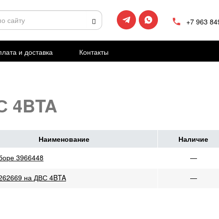
+7 963 84
лата и доставка
Контакты
С 4BTA
Наименование
Наличие
боре 3966448
—
262669 на ДВС 4BTA
—