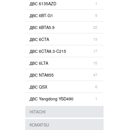
ДВС 6135AZD
1
ДВС 6BT-G1
5
ДВС 6BTA5.9
22
ДВС 6CTA
13
ДВС 6CTA8.3-C215
17
ДВС 6LTA
15
ДВС NTA855
47
ДВС QSX
6
ДВС Yangdong YSD490
1
HITACHI
KOMATSU