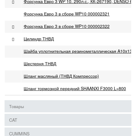
Форсунка Евро 3 WP 10. 290л.с., КК-267190, DENSO 6
Форсунка Евро 3 в сборе WP10 000002321
Форсунка Евро 3 в сборе WP10 000002322
Цилиндр ТНВД
Шайба уплотнительная резинометаллическая A10x13.
Шестерня ТНВД
Шланг масляный (ТНВД Компрессор)
Шланг тормозной передний SHAANXI F3000 L=800
Товары
CAT
CUMMINS