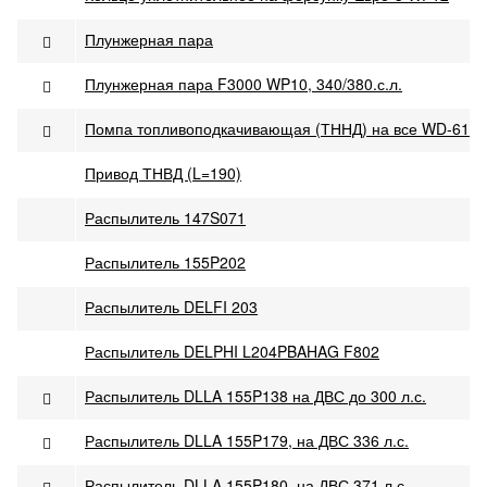
Плунжерная пара
Плунжерная пара F3000 WP10, 340/380.с.л.
Помпа топливоподкачивающая (ТННД) на все WD-615
Привод ТНВД (L=190)
Распылитель 147S071
Распылитель 155P202
Распылитель DELFI 203
Распылитель DELPHI L204PBAHAG F802
Распылитель DLLA 155P138 на ДВС до 300 л.с.
Распылитель DLLA 155P179, на ДВС 336 л.с.
Распылитель DLLA 155P180, на ДВС 371 л.с.