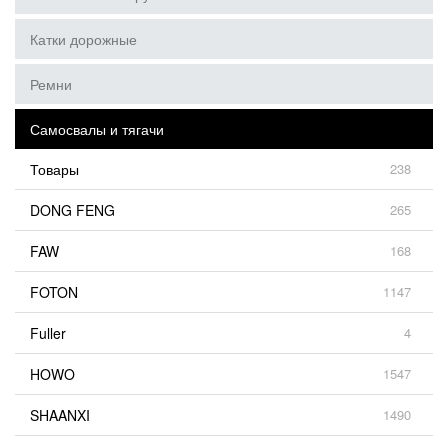
Катки дорожные
Ремни
Самосвалы и тягачи
Товары
238
DONG FENG
265
FAW
168
FOTON
1147
Fuller
4
HOWO
1547
SHAANXI
1490