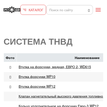
Перейти к основному содержанию
КАТАЛОГ
Toggl
navig
СИСТЕМА ТНВД
Фото
Наименование
Втулка на форсунки, медная, ЕВРО 2, WD615
Втулка форсунки WP10
Втулка форсунки WP12
Клапан нагнетательный высокого давления топливног
Кольцо уплотнительное на форсунку Евро-3 WP12