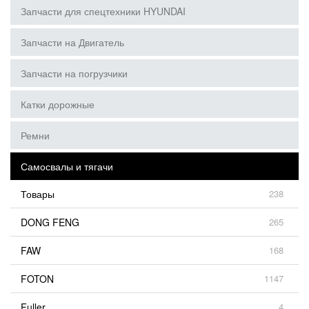
Запчасти для спецтехники HYUNDAI
Запчасти на Двигатель
Запчасти на погрузчики
Катки дорожные
Ремни
Самосвалы и тягачи
Товары
238
DONG FENG
265
FAW
168
FOTON
1147
Fuller
4