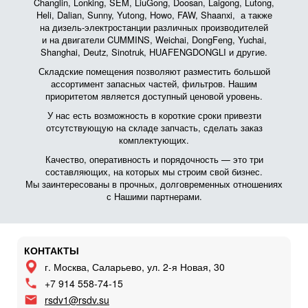
Changlin, Lonking, SEM, LiuGong, Doosan, Laigong, Lutong,
Heli, Dalian, Sunny, Yutong, Howo, FAW, Shaanxi, а также
на дизель-электростанции различных производителей
и на двигатели CUMMINS, Weichai, DongFeng, Yuchai,
Shanghai, Deutz, Sinotruk, HUAFENGDONGLI и другие.
Складские помещения позволяют разместить большой
ассортимент запасных частей, фильтров. Нашим
приоритетом является доступный ценовой уровень.
У нас есть возможность в короткие сроки привезти
отсутствующую на складе запчасть, сделать заказ
комплектующих.
Качество, оперативность и порядочность — это три
составляющих, на которых мы строим свой бизнес.
Мы заинтересованы в прочных, долговременных отношениях
с Нашими партнерами.
КОНТАКТЫ
г. Москва, Саларьево, ул. 2-я Новая, 30
+7 914 558-74-15
rsdv1@rsdv.su