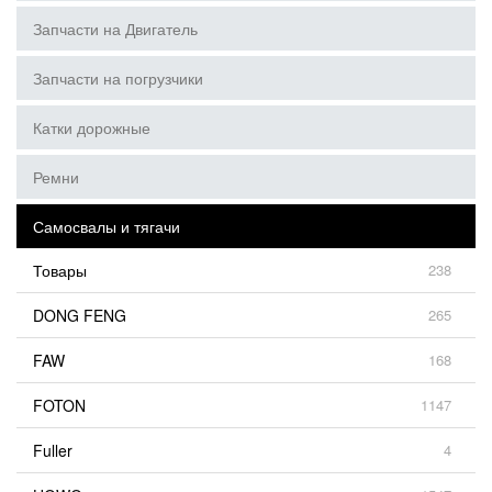
Запчасти на Двигатель
Запчасти на погрузчики
Катки дорожные
Ремни
Самосвалы и тягачи
Товары
238
DONG FENG
265
FAW
168
FOTON
1147
Fuller
4