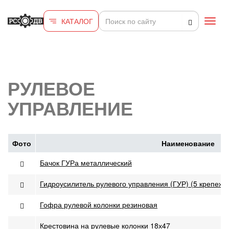
Перейти к основному содержанию
КАТАЛОГ
Toggl
navig
РУЛЕВОЕ
УПРАВЛЕНИЕ
Фото
Наименование
Бачок ГУРа металлический
Гидроусилитель рулевого управления (ГУР) (5 крепежн
Гофра рулевой колонки резиновая
Крестовина на рулевые колонки 18х47