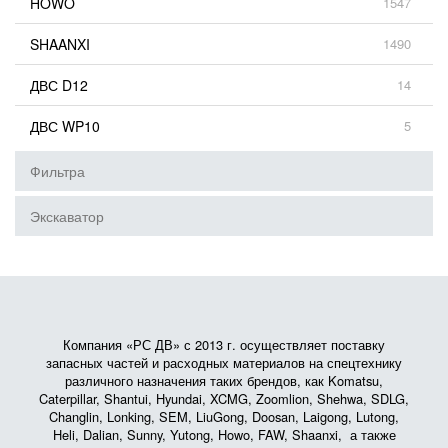
HOWO
1547
SHAANXI
1490
ДВС D12
14
ДВС WP10
5
Фильтра
Экскаватор
Компания «РС ДВ» с 2013 г. осуществляет поставку
запасных частей и расходных материалов на спецтехнику
различного назначения таких брендов, как Komatsu,
Caterpillar, Shantui, Hyundai, XCMG, Zoomlion, Shehwa, SDLG,
Changlin, Lonking, SEM, LiuGong, Doosan, Laigong, Lutong,
Heli, Dalian, Sunny, Yutong, Howo, FAW, Shaanxi, а также