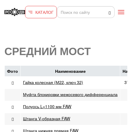
Перейти к основному содержанию
КАТАЛОГ
Toggl
navig
СРЕДНИЙ МОСТ
Фото
Наименование
Нал
Гайка колесная (М22, ключ 32)
371
Муфта блокировки межосевого дифференциала
Полуось L=1100 мм FAW
Штанга V-образная FAW
Штанга нижняя прямая FAW