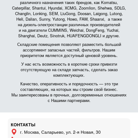
различного назначения таких брендов, как Komatsu,
Caterpillar, Shantui, Hyundai, XCMG, Zoomlion, Shehwa, SDLG,
Changlin, Lonking, SEM, LiuGong, Doosan, Laigong, Lutong,
Heli, Dalian, Sunny, Yutong, Howo, FAW, Shaanxi, а также
на дизель-электростанции различных производителей
и на двигатели CUMMINS, Weichai, DongFeng, Yuchai,
Shanghai, Deutz, Sinotruk, HUAFENGDONGLI и другие.
Складские помещения позволяют разместить большой
ассортимент запасных частей, фильтров. Нашим
приоритетом является доступный ценовой уровень.
У нас есть возможность в короткие сроки привезти
отсутствующую на складе запчасть, сделать заказ
комплектующих.
Качество, оперативность и порядочность — это три
составляющих, на которых мы строим свой бизнес.
Мы заинтересованы в прочных, долговременных отношениях
с Нашими партнерами.
КОНТАКТЫ
г. Москва, Саларьево, ул. 2-я Новая, 30