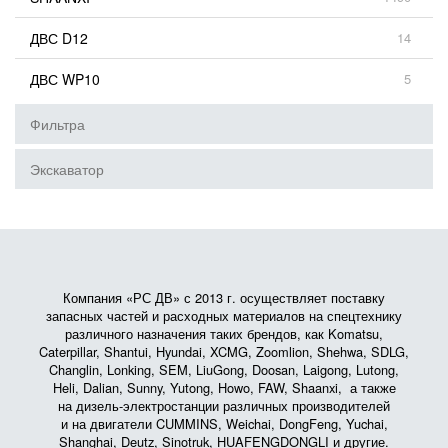
ДВС D12
14
ДВС WP10
5
Фильтра
Экскаватор
Компания «РС ДВ» с 2013 г. осуществляет поставку
запасных частей и расходных материалов на спецтехнику
различного назначения таких брендов, как Komatsu,
Caterpillar, Shantui, Hyundai, XCMG, Zoomlion, Shehwa, SDLG,
Changlin, Lonking, SEM, LiuGong, Doosan, Laigong, Lutong,
Heli, Dalian, Sunny, Yutong, Howo, FAW, Shaanxi, а также
на дизель-электростанции различных производителей
и на двигатели CUMMINS, Weichai, DongFeng, Yuchai,
Shanghai, Deutz, Sinotruk, HUAFENGDONGLI и другие.