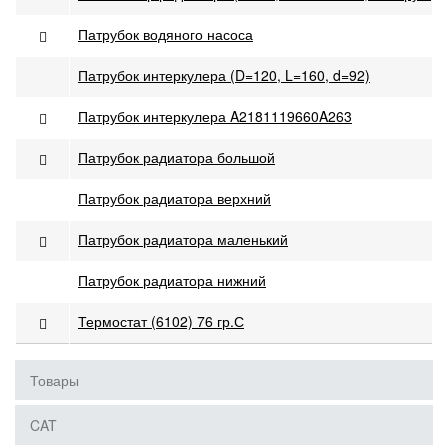
Патрубок водяного насоса
Патрубок интеркулера (D=120, L=160, d=92)
Патрубок интеркулера A2181119660A263
Патрубок радиатора большой
Патрубок радиатора верхний
Патрубок радиатора маленький
Патрубок радиатора нижний
Термостат (6102) 76 гр.С
Товары
CAT