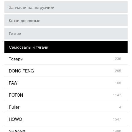
Запчасти на погрузчики
Катки дорожные
Ремни
Самосвалы и тягачи
Товары
238
DONG FENG
265
FAW
168
FOTON
1147
Fuller
4
HOWO
1547
SHAANXI
1490