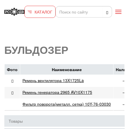
Перейти к основному содержанию
КАТАЛОГ
Toggl
navig
БУЛЬДОЗЕР
Фото
Наименование
Налич
Ремень вентилятора 13X1725La
—
Ремень генератора 2965 AV10X1175
—
Фильтр поворота(металл. сетка) 10Y-76-03030
—
Товары