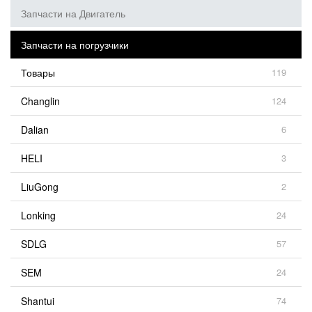
Запчасти на Двигатель
Запчасти на погрузчики
Товары
119
Changlin
124
Dalian
6
HELI
3
LiuGong
2
Lonking
24
SDLG
57
SEM
24
Shantui
74