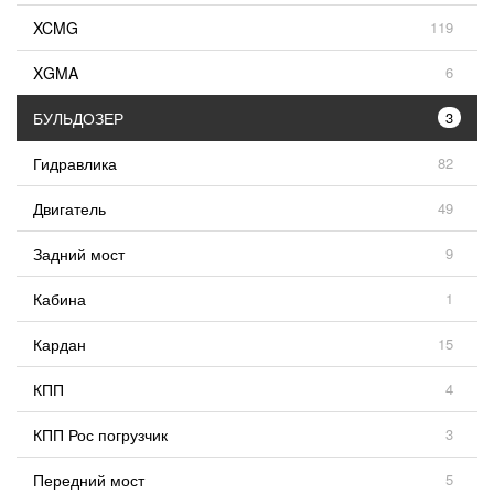
XCMG
119
XGMA
6
БУЛЬДОЗЕР
3
Гидравлика
82
Двигатель
49
Задний мост
9
Кабина
1
Кардан
15
КПП
4
КПП Рос погрузчик
3
Передний мост
5