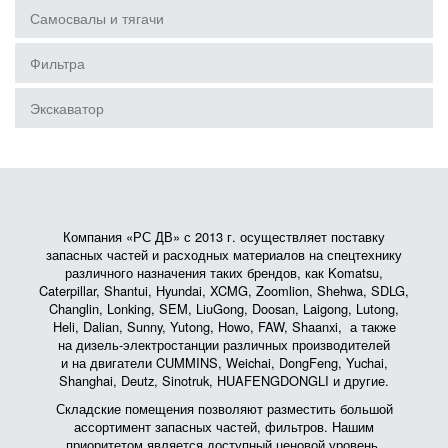
Самосвалы и тягачи
Фильтра
Экскаватор
Компания «РС ДВ» с 2013 г. осуществляет поставку
запасных частей и расходных материалов на спецтехнику
различного назначения таких брендов, как Komatsu,
Caterpillar, Shantui, Hyundai, XCMG, Zoomlion, Shehwa, SDLG,
Changlin, Lonking, SEM, LiuGong, Doosan, Laigong, Lutong,
Heli, Dalian, Sunny, Yutong, Howo, FAW, Shaanxi, а также
на дизель-электростанции различных производителей
и на двигатели CUMMINS, Weichai, DongFeng, Yuchai,
Shanghai, Deutz, Sinotruk, HUAFENGDONGLI и другие.
Складские помещения позволяют разместить большой
ассортимент запасных частей, фильтров. Нашим
приоритетом является доступный ценовой уровень.