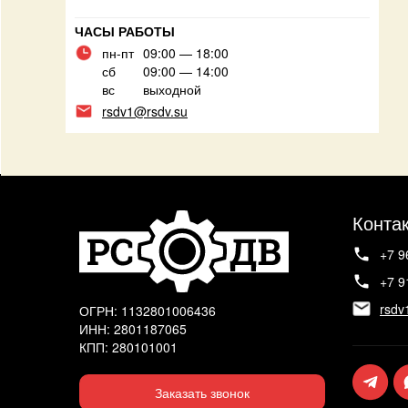
ЧАСЫ РАБОТЫ
пн-пт
09:00 — 18:00
сб
09:00 — 14:00
вс
выходной
rsdv1@rsdv.su
Конта
+7 9
+7 9
rsdv
ОГРН: 1132801006436
ИНН: 2801187065
КПП: 280101001
Заказать звонок