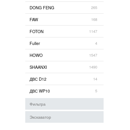
DONG FENG
265
FAW
168
FOTON
1147
Fuller
4
HOWO
1547
SHAANXI
1490
ДВС D12
14
ДВС WP10
5
Фильтра
Экскаватор