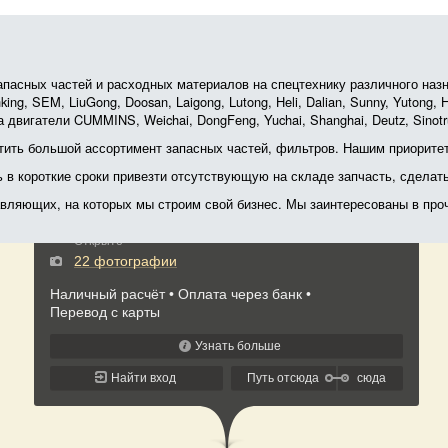
асных частей и расходных материалов на спецтехнику различного назначе
ing, SEM, LiuGong, Doosan, Laigong, Lutong, Heli, Dalian, Sunny, Yutong
 двигатели CUMMINS, Weichai, DongFeng, Yuchai, Shanghai, Deutz, Sin
ить большой ассортимент запасных частей, фильтров. Нашим приоритет
ь в короткие сроки привезти отсутствующую на складе запчасть, сделат
тавляющих, на которых мы строим свой бизнес. Мы заинтересованы в пр