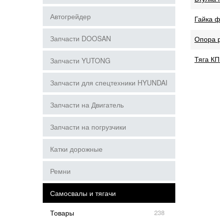
Автогрейдер
Гайка ф
Запчасти DOOSAN
Опора 
Тяга К
Запчасти YUTONG
Запчасти для спецтехники HYUNDAI
Запчасти на Двигатель
Запчасти на погрузчики
Катки дорожные
Ремни
Самосвалы и тягачи
Товары
238