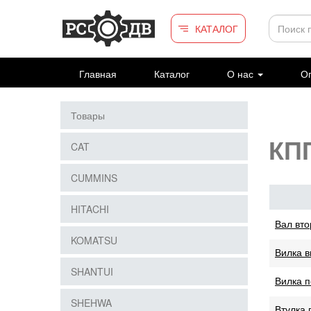
Перейти к основному содержанию
КАТАЛОГ
Главная
Каталог
О нас
Оп
Товары
КП
CAT
CUMMINS
HITACHI
Вал вт
KOMATSU
Вилка в
SHANTUI
Вилка 
SHEHWA
Втулка 