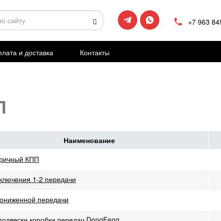
+7 963 84
лата и доставка
Контакты
П
Наименование
оричный КПП
ключения 1-2 передачи
пониженной передачи
подвески коробки передач DongFeng