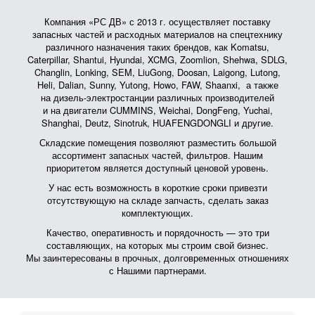
Компания «РС ДВ» с 2013 г. осуществляет поставку
запасных частей и расходных материалов на спецтехнику
различного назначения таких брендов, как Komatsu,
Caterpillar, Shantui, Hyundai, XCMG, Zoomlion, Shehwa, SDLG,
Changlin, Lonking, SEM, LiuGong, Doosan, Laigong, Lutong,
Heli, Dalian, Sunny, Yutong, Howo, FAW, Shaanxi, а также
на дизель-электростанции различных производителей
и на двигатели CUMMINS, Weichai, DongFeng, Yuchai,
Shanghai, Deutz, Sinotruk, HUAFENGDONGLI и другие.
Складские помещения позволяют разместить большой
ассортимент запасных частей, фильтров. Нашим
приоритетом является доступный ценовой уровень.
У нас есть возможность в короткие сроки привезти
отсутствующую на складе запчасть, сделать заказ
комплектующих.
Качество, оперативность и порядочность — это три
составляющих, на которых мы строим свой бизнес.
Мы заинтересованы в прочных, долговременных отношениях
с Нашими партнерами.