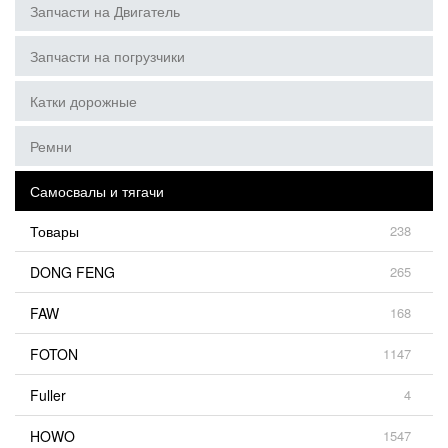
Запчасти на Двигатель
Запчасти на погрузчики
Катки дорожные
Ремни
Самосвалы и тягачи
Товары
238
DONG FENG
265
FAW
168
FOTON
1147
Fuller
4
HOWO
1547