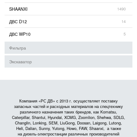
SHAANXI
1490
ДВС D12
14
ДВС WP10
5
Фильтра
Экскаватор
Компания «РС ДВ» с 2013 г. осуществляет поставку
запасных частей и расходных материалов на спецтехнику
различного назначения таких брендов, как Komatsu,
Caterpillar, Shantui, Hyundai, XCMG, Zoomlion, Shehwa, SDLG,
Changlin, Lonking, SEM, LiuGong, Doosan, Laigong, Lutong,
Heli, Dalian, Sunny, Yutong, Howo, FAW, Shaanxi, а также
на дизель-электростанции различных производителей