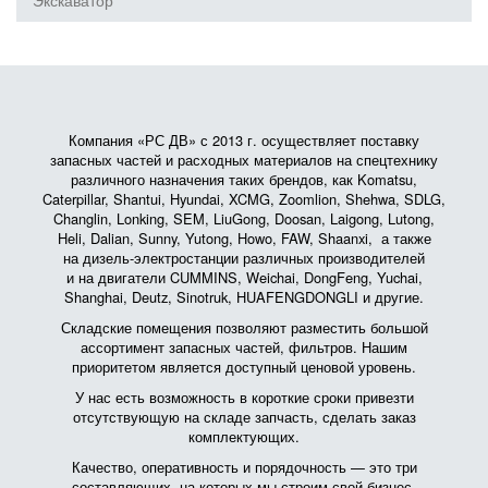
Экскаватор
Компания «РС ДВ» с 2013 г. осуществляет поставку
запасных частей и расходных материалов на спецтехнику
различного назначения таких брендов, как Komatsu,
Caterpillar, Shantui, Hyundai, XCMG, Zoomlion, Shehwa, SDLG,
Changlin, Lonking, SEM, LiuGong, Doosan, Laigong, Lutong,
Heli, Dalian, Sunny, Yutong, Howo, FAW, Shaanxi, а также
на дизель-электростанции различных производителей
и на двигатели CUMMINS, Weichai, DongFeng, Yuchai,
Shanghai, Deutz, Sinotruk, HUAFENGDONGLI и другие.
Складские помещения позволяют разместить большой
ассортимент запасных частей, фильтров. Нашим
приоритетом является доступный ценовой уровень.
У нас есть возможность в короткие сроки привезти
отсутствующую на складе запчасть, сделать заказ
комплектующих.
Качество, оперативность и порядочность — это три
составляющих, на которых мы строим свой бизнес.