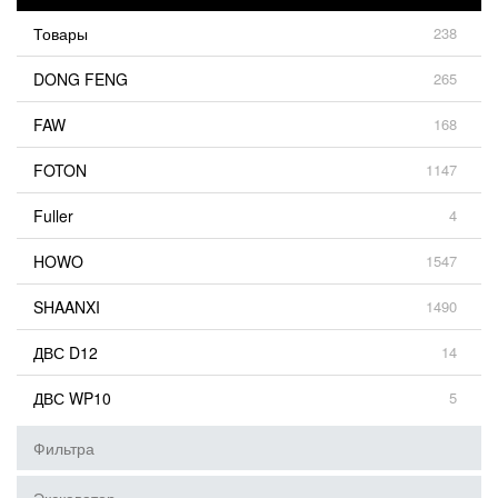
Товары
238
DONG FENG
265
FAW
168
FOTON
1147
Fuller
4
HOWO
1547
SHAANXI
1490
ДВС D12
14
ДВС WP10
5
Фильтра