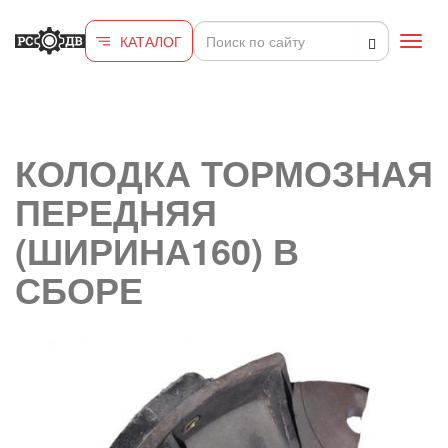
Перейти к основному содержанию
КАТАЛОГ
Toggl
navig
КОЛОДКА ТОРМОЗНАЯ
ПЕРЕДНЯЯ
(ШИРИНА160) В
СБОРЕ