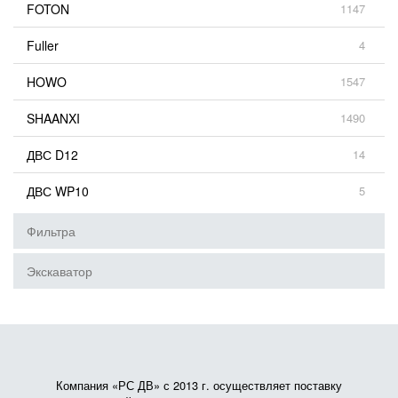
FOTON
1147
Fuller
4
HOWO
1547
SHAANXI
1490
ДВС D12
14
ДВС WP10
5
Фильтра
Экскаватор
Компания «РС ДВ» с 2013 г. осуществляет поставку