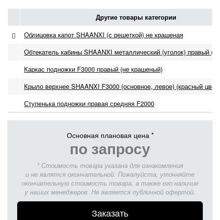
Другие товары категории
Облицовка капот SHAANXI (с решеткой) не крашеная
Обтекатель кабины SHAANXI металлический (уголок) правый (цв
Каркас подножки F3000 правый (не крашеный)
Крыло верхнее SHAANXI F3000 (основное, левое) (красный цвет)
Ступенька подножки правая средняя F2000
Основная плановая цена *
по запросу
* Стоимость товара указана для ознакомления
и не являтся окончательной. Пожалуйста, уточняйте
окончательную стоимость товара, а также его наличие
у наших менеджеров. Не является публичной офертой.
Заказать