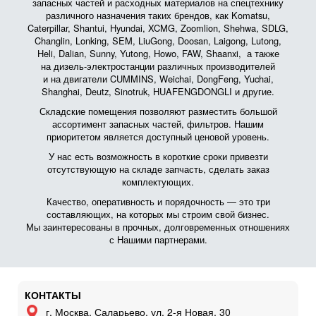
запасных частей и расходных материалов на спецтехнику
различного назначения таких брендов, как Komatsu,
Caterpillar, Shantui, Hyundai, XCMG, Zoomlion, Shehwa, SDLG,
Changlin, Lonking, SEM, LiuGong, Doosan, Laigong, Lutong,
Heli, Dalian, Sunny, Yutong, Howo, FAW, Shaanxi, а также
на дизель-электростанции различных производителей
и на двигатели CUMMINS, Weichai, DongFeng, Yuchai,
Shanghai, Deutz, Sinotruk, HUAFENGDONGLI и другие.
Складские помещения позволяют разместить большой
ассортимент запасных частей, фильтров. Нашим
приоритетом является доступный ценовой уровень.
У нас есть возможность в короткие сроки привезти
отсутствующую на складе запчасть, сделать заказ
комплектующих.
Качество, оперативность и порядочность — это три
составляющих, на которых мы строим свой бизнес.
Мы заинтересованы в прочных, долговременных отношениях
с Нашими партнерами.
КОНТАКТЫ
г. Москва, Саларьево, ул. 2-я Новая, 30