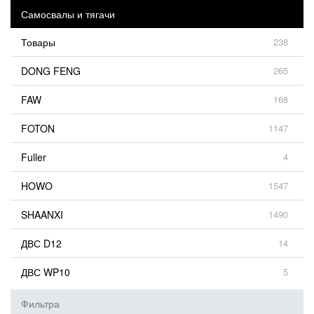
Самосвалы и тягачи
Товары
238
DONG FENG
265
FAW
168
FOTON
1147
Fuller
4
HOWO
1547
SHAANXI
1490
ДВС D12
14
ДВС WP10
5
Фильтра