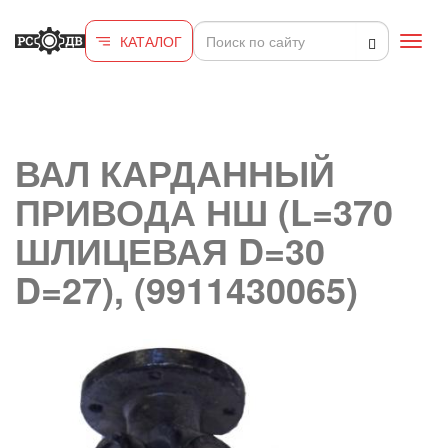
Перейти к основному содержанию
КАТАЛОГ
Toggl
navig
ВАЛ КАРДАННЫЙ
ПРИВОДА НШ (L=370
ШЛИЦЕВАЯ D=30
D=27), (9911430065)