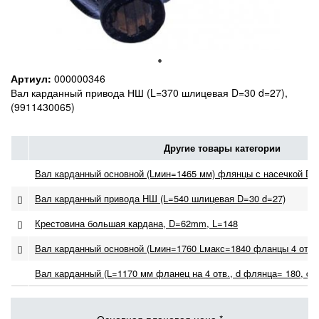
Артиул:
000000346
Вал карданный привода НШ (L=370 шлицевая D=30 d=27),
(9911430065)
Другие товары категории
Вал карданный основной (Lмин=1465 мм) флянцы с насечкой D=18
Вал карданный привода НШ (L=540 шлицевая D=30 d=27)
Крестовина большая кардана, D=62mm, L=148
Вал карданный основной (Lмин=1760 Lмакс=1840 фланцы 4 отв 
Вал карданный (L=1170 мм фланец на 4 отв., d флянца= 180, d 