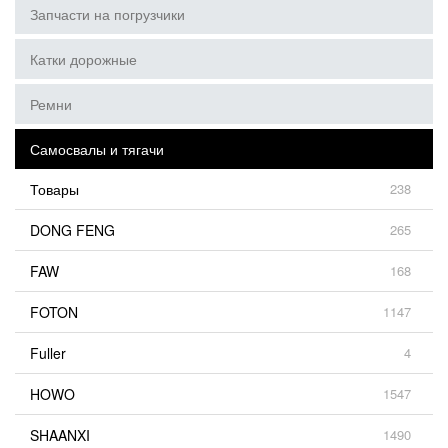
Запчасти на погрузчики
Катки дорожные
Ремни
Самосвалы и тягачи
Товары
238
DONG FENG
265
FAW
168
FOTON
1147
Fuller
4
HOWO
1547
SHAANXI
1490