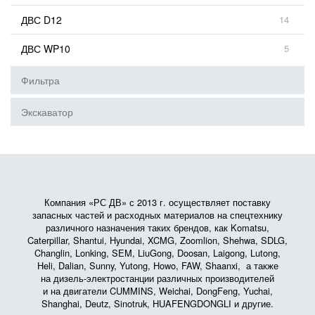
ДВС D12
14
ДВС WP10
5
Фильтра
Экскаватор
Компания «РС ДВ» с 2013 г. осуществляет поставку
запасных частей и расходных материалов на спецтехнику
различного назначения таких брендов, как Komatsu,
Caterpillar, Shantui, Hyundai, XCMG, Zoomlion, Shehwa, SDLG,
Changlin, Lonking, SEM, LiuGong, Doosan, Laigong, Lutong,
Heli, Dalian, Sunny, Yutong, Howo, FAW, Shaanxi, а также
на дизель-электростанции различных производителей
и на двигатели CUMMINS, Weichai, DongFeng, Yuchai,
Shanghai, Deutz, Sinotruk, HUAFENGDONGLI и другие.