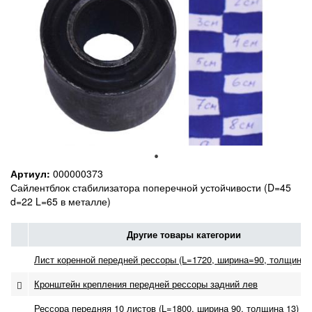
Артиул:
000000373
Сайлентблок стабилизатора поперечной устойчивости (D=45
d=22 L=65 в металле)
Другие товары категории
Лист коренной передней рессоры (L=1720, ширина=90, толщина=
Кронштейн крепления передней рессоры задний лев
Рессора передняя 10 листов (L=1800, ширина 90, толщина 13)