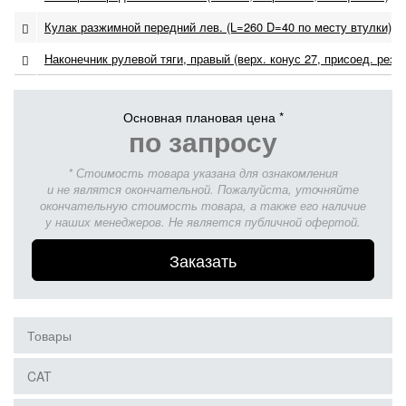
Кулак разжимной передний лев. (L=260 D=40 по месту втулки)
Наконечник рулевой тяги, правый (верх. конус 27, присоед. резьб
Основная плановая цена *
по запросу
* Стоимость товара указана для ознакомления
и не являтся окончательной. Пожалуйста, уточняйте
окончательную стоимость товара, а также его наличие
у наших менеджеров. Не является публичной офертой.
Заказать
Товары
CAT