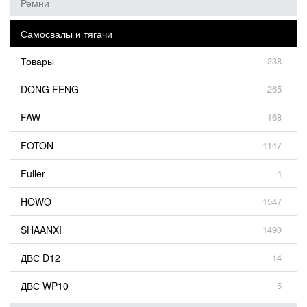
Ремни
Самосвалы и тягачи
Товары
238
DONG FENG
265
FAW
168
FOTON
1147
Fuller
4
HOWO
1547
SHAANXI
1490
ДВС D12
14
ДВС WP10
5