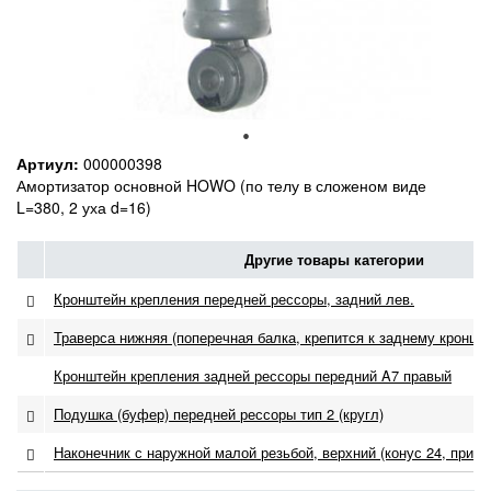
Артиул:
000000398
Амортизатор основной HOWO (по телу в сложеном виде
L=380, 2 уха d=16)
Другие товары категории
Кронштейн крепления передней рессоры, задний лев.
Траверса нижняя (поперечная балка, крепится к заднему кроншт
Кронштейн крепления задней рессоры передний A7 правый
Подушка (буфер) передней рессоры тип 2 (кругл)
Наконечник с наружной малой резьбой, верхний (конус 24, присо