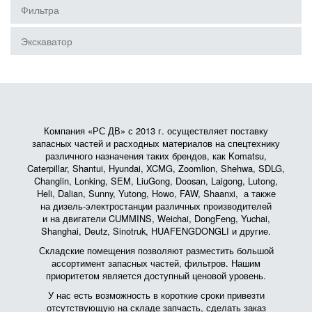
Фильтра
Экскаватор
Компания «РС ДВ» с 2013 г. осуществляет поставку
запасных частей и расходных материалов на спецтехнику
различного назначения таких брендов, как Komatsu,
Caterpillar, Shantui, Hyundai, XCMG, Zoomlion, Shehwa, SDLG,
Changlin, Lonking, SEM, LiuGong, Doosan, Laigong, Lutong,
Heli, Dalian, Sunny, Yutong, Howo, FAW, Shaanxi, а также
на дизель-электростанции различных производителей
и на двигатели CUMMINS, Weichai, DongFeng, Yuchai,
Shanghai, Deutz, Sinotruk, HUAFENGDONGLI и другие.
Складские помещения позволяют разместить большой
ассортимент запасных частей, фильтров. Нашим
приоритетом является доступный ценовой уровень.
У нас есть возможность в короткие сроки привезти
отсутствующую на складе запчасть, сделать заказ