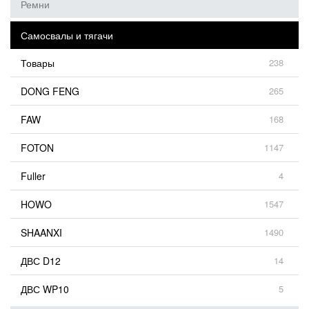
Ремни
Самосвалы и тягачи
Товары
238
DONG FENG
265
FAW
168
FOTON
1147
Fuller
4
HOWO
1547
SHAANXI
1490
ДВС D12
14
ДВС WP10
5