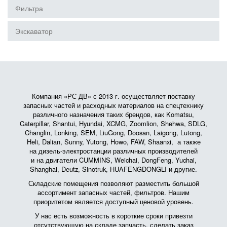
Фильтра
Экскаватор
Компания «РС ДВ» с 2013 г. осуществляет поставку
запасных частей и расходных материалов на спецтехнику
различного назначения таких брендов, как Komatsu,
Caterpillar, Shantui, Hyundai, XCMG, Zoomlion, Shehwa, SDLG,
Changlin, Lonking, SEM, LiuGong, Doosan, Laigong, Lutong,
Heli, Dalian, Sunny, Yutong, Howo, FAW, Shaanxi, а также
на дизель-электростанции различных производителей
и на двигатели CUMMINS, Weichai, DongFeng, Yuchai,
Shanghai, Deutz, Sinotruk, HUAFENGDONGLI и другие.
Складские помещения позволяют разместить большой
ассортимент запасных частей, фильтров. Нашим
приоритетом является доступный ценовой уровень.
У нас есть возможность в короткие сроки привезти
отсутствующую на складе запчасть, сделать заказ