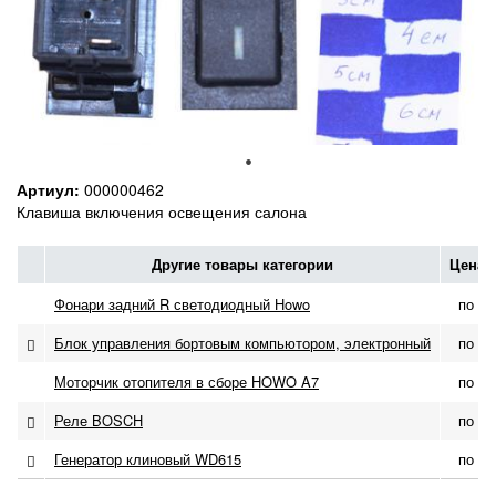
Артиул:
000000462
Клавиша включения освещения салона
Другие товары категории
Цена 
Фонари задний R светодиодный Howo
по за
Блок управления бортовым компьютором, электронный
по за
Моторчик отопителя в сборе HOWO A7
по за
Реле BOSCH
по за
Генератор клиновый WD615
по за