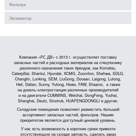
Фильтра
Экскаватор
Компания «РС ДВ» с 2013 г. осуществляет поставку
запасных частей и расходных материалов на спецтехнику
различного назначения таких брендов, как Komatsu,
Caterpillar, Shantui, Hyundai, XCMG, Zoomlion, Shehwa, SDLG,
Changlin, Lonking, SEM, LiuGong, Doosan, Laigong, Lutong,
Heli, Dalian, Sunny, Yutong, Howo, FAW, Shaanxi, а также
на дизель-электростанции различных производителей
и на двигатели CUMMINS, Weichai, DongFeng, Yuchai,
Shanghai, Deutz, Sinotruk, HUAFENGDONGLI и другие.
Складские помещения позволяют разместить большой
ассортимент запасных частей, фильтров. Нашим
приоритетом является доступный ценовой уровень.
У нас есть возможность в короткие сроки привезти
отсутствующую на складе запчасть, сделать заказ