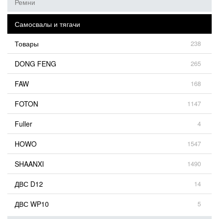
Ремни
Самосвалы и тягачи
Товары
238
DONG FENG
265
FAW
168
FOTON
1147
Fuller
4
HOWO
1547
SHAANXI
1490
ДВС D12
14
ДВС WP10
5