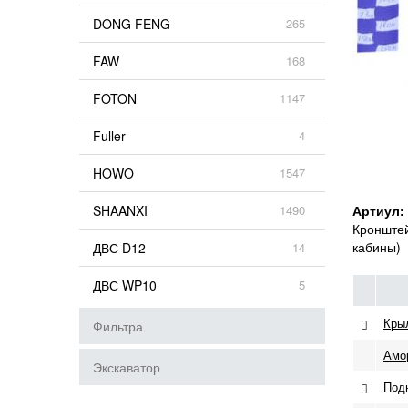
DONG FENG
265
FAW
168
FOTON
1147
Fuller
4
HOWO
1547
SHAANXI
1490
Артиул:
Кронштей
кабины)
ДВС D12
14
ДВС WP10
5
Крыл
Фильтра
Амо
Экскаватор
Подн