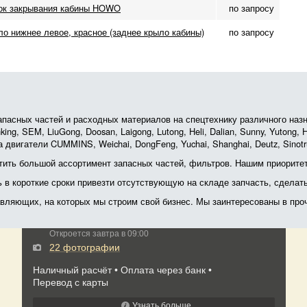
ок закрывания кабины HOWO
по запросу
о нижнее левое, красное (заднее крыло кабины)
по запросу
асных частей и расходных материалов на спецтехнику различного назначе
ing, SEM, LiuGong, Doosan, Laigong, Lutong, Heli, Dalian, Sunny, Yutong
 двигатели CUMMINS, Weichai, DongFeng, Yuchai, Shanghai, Deutz, Sin
ить большой ассортимент запасных частей, фильтров. Нашим приоритет
ь в короткие сроки привезти отсутствующую на складе запчасть, сделат
тавляющих, на которых мы строим свой бизнес. Мы заинтересованы в пр