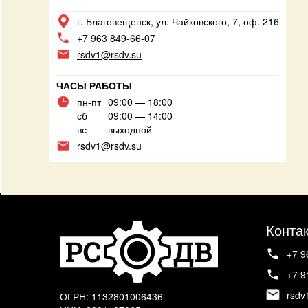
г. Благовещенск, ул. Чайковского, 7, оф. 216
+7 963 849-66-07
rsdv1@rsdv.su
ЧАСЫ РАБОТЫ
пн-пт
09:00 — 18:00
сб
09:00 — 14:00
вс
выходной
rsdv1@rsdv.su
Конта
+7 9
+7 9
rsdv
ОГРН: 1132801006436