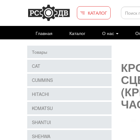
Перейти к основному содержанию
КАТАЛОГ
Главная
Каталог
О нас
Оп
Товары
КР
CAT
СЦ
CUMMINS
(К
HITACHI
ЧА
KOMATSU
SHANTUI
SHEHWA