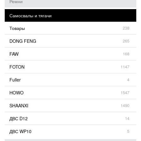
Ремни
Самосвалы и тягачи
Товары
238
DONG FENG
265
FAW
168
FOTON
1147
Fuller
4
HOWO
1547
SHAANXI
1490
ДВС D12
14
ДВС WP10
5