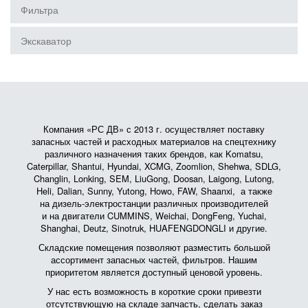
Фильтра
Экскаватор
Компания «РС ДВ» с 2013 г. осуществляет поставку
запасных частей и расходных материалов на спецтехнику
различного назначения таких брендов, как Komatsu,
Caterpillar, Shantui, Hyundai, XCMG, Zoomlion, Shehwa, SDLG,
Changlin, Lonking, SEM, LiuGong, Doosan, Laigong, Lutong,
Heli, Dalian, Sunny, Yutong, Howo, FAW, Shaanxi, а также
на дизель-электростанции различных производителей
и на двигатели CUMMINS, Weichai, DongFeng, Yuchai,
Shanghai, Deutz, Sinotruk, HUAFENGDONGLI и другие.
Складские помещения позволяют разместить большой
ассортимент запасных частей, фильтров. Нашим
приоритетом является доступный ценовой уровень.
У нас есть возможность в короткие сроки привезти
отсутствующую на складе запчасть, сделать заказ