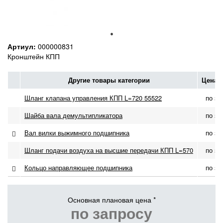
Артиул:
000000831
Кронштейн КПП
Другие товары категории
Цена 
Шланг клапана управления КПП L=720 55522
по за
Шайба вала демультипликатора
по за
Вал вилки выжимного подшипника
по за
Шланг подачи воздуха на высшие передачи КПП L=570
по за
Кольцо направляющее подшипника
по за
Основная плановая цена *
по запросу