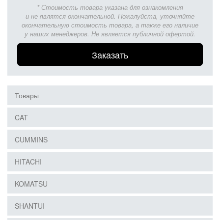
* Стоимость товара указана для ознакомления
и не являтся окончательной. Пожалуйста, уточняйте
окончательную стоимость товара, а также его наличие
у наших менеджеров. Не является публичной офертой.
Заказать
Товары
CAT
CUMMINS
HITACHI
KOMATSU
SHANTUI