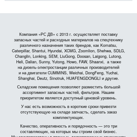
Компания «РС ДВ» с 2013 г. осуществляет поставку
запасных частей и расходных материалов на спецтехнику
различного назначения таких брендов, как Komatsu,
Caterpillar, Shantui, Hyundai, XCMG, Zoomlion, Shehwa, SDLG,
Changlin, Lonking, SEM, LiuGong, Doosan, Laigong, Lutong,
Heli, Dalian, Sunny, Yutong, Howo, FAW, Shaanxi, а также
на дизель-электростанции различных производителей
и на двигатели CUMMINS, Weichai, DongFeng, Yuchai,
Shanghai, Deutz, Sinotruk, HUAFENGDONGLI и другие.
Складские помещения позволяют разместить большой
ассортимент запасных частей, фильтров. Нашим
приоритетом является доступный ценовой уровень.
У нас есть возможность в короткие сроки привезти
отсутствующую на складе запчасть, сделать заказ
комплектующих.
Качество, оперативность и порядочность — это три
составляющих, на которых мы строим свой бизнес.
Мы заинтересованы в прочных, долговременных отношениях