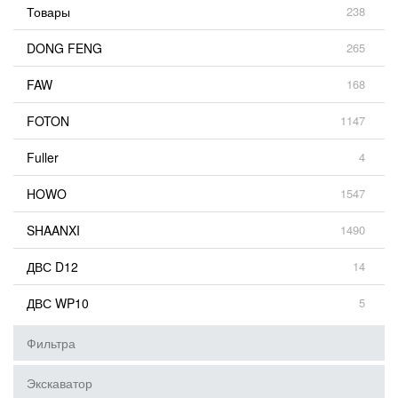
Товары
238
DONG FENG
265
FAW
168
FOTON
1147
Fuller
4
HOWO
1547
SHAANXI
1490
ДВС D12
14
ДВС WP10
5
Фильтра
Экскаватор