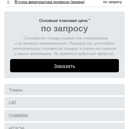
Втулка амортизатора подвески (резина)
по запросу
Основная плановая цена *
по запросу
* Стоимость товара указана для ознакомления
и не являтся окончательной. Пожалуйста, уточняйте
окончательную стоимость товара, а также его наличие
у наших менеджеров. Не является публичной офертой.
Заказать
Товары
CAT
CUMMINS
HITACHI