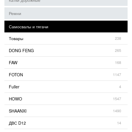
Катки дорожные
Ремни
Самосвалы и тягачи
Товары
238
DONG FENG
265
FAW
168
FOTON
1147
Fuller
4
HOWO
1547
SHAANXI
1490
ДВС D12
14