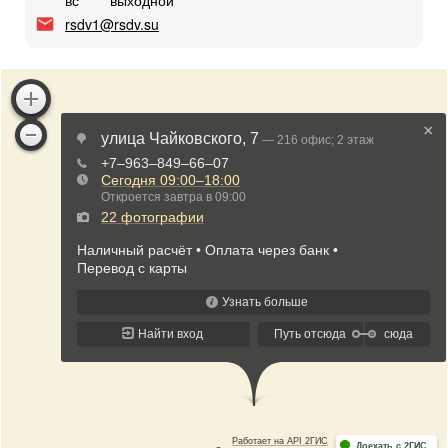
вс
выходной
rsdv1@rsdv.su