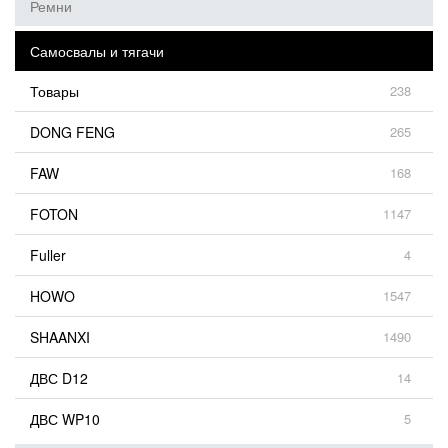
Ремни
Самосвалы и тягачи
Товары
238
DONG FENG
265
FAW
168
FOTON
1147
Fuller
4
HOWO
1547
SHAANXI
1490
ДВС D12
14
ДВС WP10
5