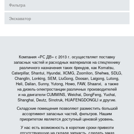
Фильтра
Экскаватор
Компания «РС ДВ» с 2013 г. осуществляет поставку
запасных частей и расходных материалов на спецтехнику
различного назначения таких брендов, как Komatsu,
Caterpillar, Shantui, Hyundai, XCMG, Zoomlion, Shehwa, SDLG,
Changlin, Lonking, SEM, LiuGong, Doosan, Laigong, Lutong,
Heli, Dalian, Sunny, Yutong, Howo, FAW, Shaanxi, а также
на дизель-электростанции различных производителей
и на двигатели CUMMINS, Weichai, DongFeng, Yuchai,
Shanghai, Deutz, Sinotruk, HUAFENGDONGLI и другие.
Складские помещения позволяют разместить большой
ассортимент запасных частей, фильтров. Нашим
приоритетом является доступный ценовой уровень.
У нас есть возможность в короткие сроки привезти
отсутствующую на складе запчасть, сделать заказ