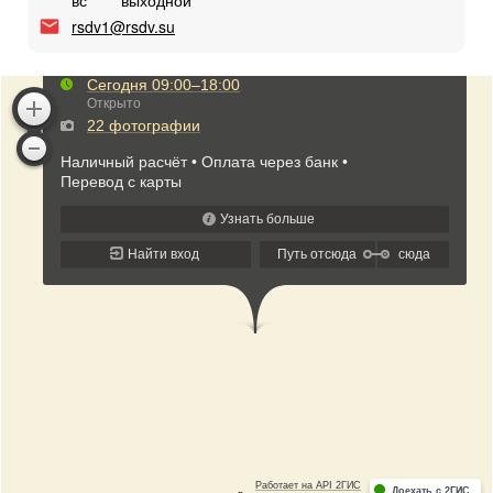
вс
выходной
rsdv1@rsdv.su