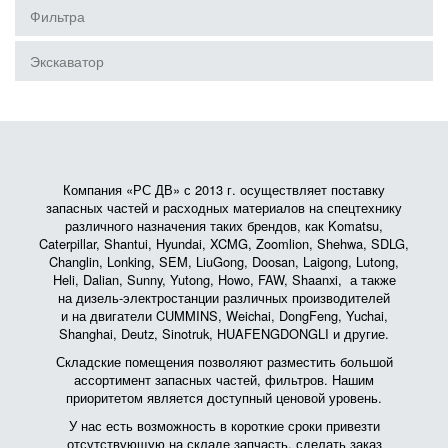
Фильтра
Экскаватор
Компания «РС ДВ» с 2013 г. осуществляет поставку
запасных частей и расходных материалов на спецтехнику
различного назначения таких брендов, как Komatsu,
Caterpillar, Shantui, Hyundai, XCMG, Zoomlion, Shehwa, SDLG,
Changlin, Lonking, SEM, LiuGong, Doosan, Laigong, Lutong,
Heli, Dalian, Sunny, Yutong, Howo, FAW, Shaanxi, а также
на дизель-электростанции различных производителей
и на двигатели CUMMINS, Weichai, DongFeng, Yuchai,
Shanghai, Deutz, Sinotruk, HUAFENGDONGLI и другие.
Складские помещения позволяют разместить большой
ассортимент запасных частей, фильтров. Нашим
приоритетом является доступный ценовой уровень.
У нас есть возможность в короткие сроки привезти
отсутствующую на складе запчасть, сделать заказ