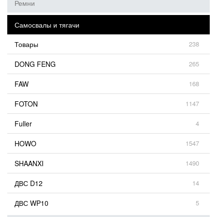
Ремни
Самосвалы и тягачи
Товары
238
DONG FENG
265
FAW
168
FOTON
1147
Fuller
4
HOWO
1547
SHAANXI
1490
ДВС D12
14
ДВС WP10
5