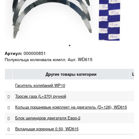
Артиул:
000000851
Полукольца коленвала компл. 4шт. WD615
Другие товары категории
Це
Гаситель колебаний WP10
по
Тросик газа (L=370) ручной
по
Кольца поршневые комплект на двигатель (D=126), WD615
по
Блок цилиндров двигателя Евро-2
по
Вкладыши коренные 0.50, WD615
по