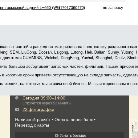
нг тормозной задний L=660 (WG17017360470)
по запросу
асных частей и расходных материалов на спецтехнику различного назначе
ing, SEM, LiuGong, Doosan, Laigong, Lutong, Heli, Dalian, Sunny, Yutong
 двигатели CUMMINS, Weichai, DongFeng, Yuchai, Shanghai, Deutz, Sin
ить большой ассортимент запасных частей, фильтров. Нашим приоритет
ь в короткие сроки привезти отсутствующую на складе запчасть, сделат
тавляющих, на которых мы строим свой бизнес. Мы заинтересованы в пр