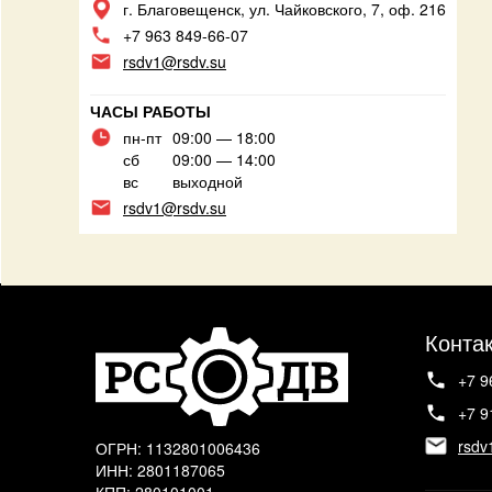
г. Благовещенск, ул. Чайковского, 7, оф. 216
+7 963 849-66-07
rsdv1@rsdv.su
ЧАСЫ РАБОТЫ
пн-пт
09:00 — 18:00
сб
09:00 — 14:00
вс
выходной
rsdv1@rsdv.su
Конта
+7 9
+7 9
rsdv
ОГРН: 1132801006436
ИНН: 2801187065
КПП: 280101001