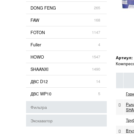
DONG FENG
265
FAW
168
FOTON
1147
Fuller
4
HOWO
1547
Артиул:
Компресс
SHAANXI
1490
ДВС D12
14
ДВС WP10
5
Гор
Рыч
Фильтра
SHA
Тру
Экскаватор
Втул