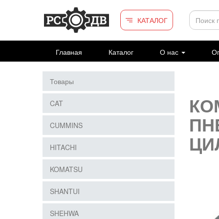
Перейти к основному содержанию
КАТАЛОГ
Главная
Каталог
О нас
Оп
Товары
КО
CAT
ПН
CUMMINS
ЦИ
HITACHI
KOMATSU
SHANTUI
SHEHWA