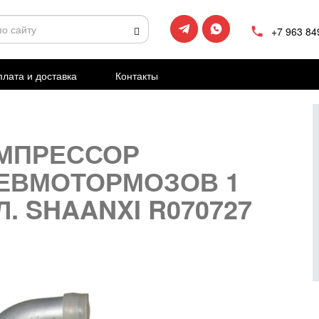
+7 963 84
лата и доставка
Контакты
МПРЕССОР
ЕВМОТОРМОЗОВ 1
Л. SHAANXI R070727