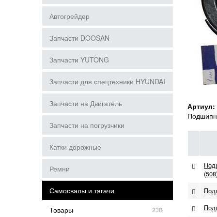
Автогрейдер
Запчасти DOOSAN
Запчасти YUTONG
Запчасти для спецтехники HYUNDAI
Запчасти на Двигатель
Артиул:
Подшипни
Запчасти на погрузчики
Катки дорожные
Под
Ремни
(508
Самосвалы и тягачи
Подш
Под
Товары
238