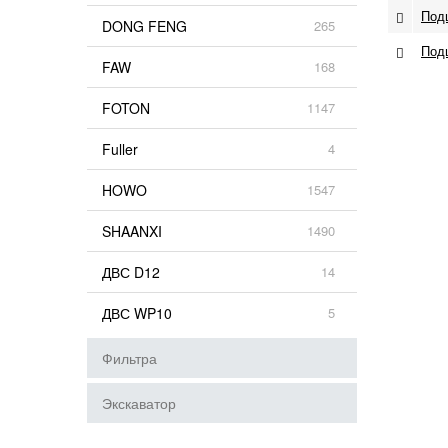
Подш
DONG FENG
265
Под
FAW
168
FOTON
1147
Fuller
4
HOWO
1547
SHAANXI
1490
ДВС D12
14
ДВС WP10
5
Фильтра
Экскаватор