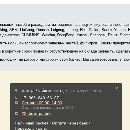
асных частей и расходных материалов на спецтехнику различного назначе
ing, SEM, LiuGong, Doosan, Laigong, Lutong, Heli, Dalian, Sunny, Yutong
 двигатели CUMMINS, Weichai, DongFeng, Yuchai, Shanghai, Deutz, Sin
ить большой ассортимент запасных частей, фильтров. Нашим приоритет
ь в короткие сроки привезти отсутствующую на складе запчасть, сделат
тавляющих, на которых мы строим свой бизнес. Мы заинтересованы в пр