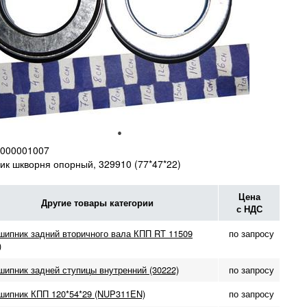
000001007
к шкворня опорный, 329910 (77*47*22)
Цена
Другие товары категории
с НДС
шипник задний вторичного вала КПП RT 11509
по запросу
)
ипник задней ступицы внутренний (30222)
по запросу
шипник КПП 120*54*29 (NUP311EN)
по запросу