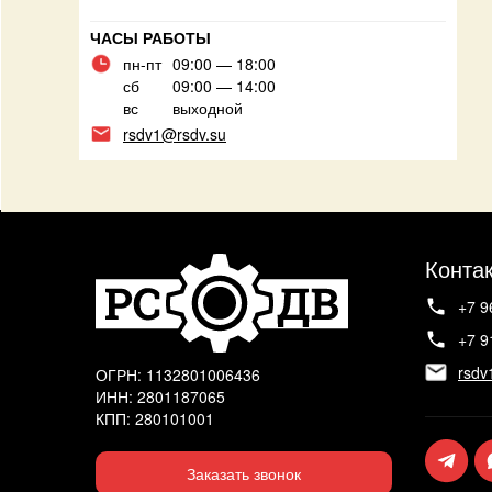
ЧАСЫ РАБОТЫ
пн-пт
09:00 — 18:00
сб
09:00 — 14:00
вс
выходной
rsdv1@rsdv.su
Конта
+7 9
+7 9
rsdv
ОГРН: 1132801006436
ИНН: 2801187065
КПП: 280101001
Заказать звонок