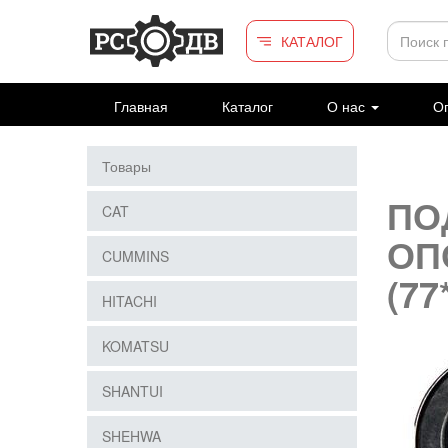
Перейти к основному содержанию
КАТАЛОГ
Главная
Каталог
О нас
Оп
Товары
ПО
CAT
ОП
CUMMINS
(77
HITACHI
KOMATSU
SHANTUI
SHEHWA