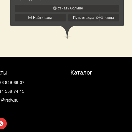
кты
Каталог
63 849-66-07
14 558-74-15
1@rsdv.su