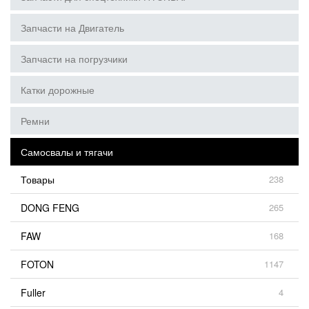
Запчасти на Двигатель
Запчасти на погрузчики
Катки дорожные
Ремни
Самосвалы и тягачи
Товары
238
DONG FENG
265
FAW
168
FOTON
1147
Fuller
4