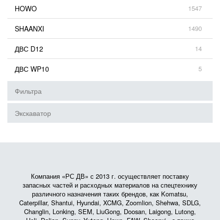
HOWO
1547
SHAANXI
1490
ДВС D12
14
ДВС WP10
5
Фильтра
Экскаватор
Компания «РС ДВ» с 2013 г. осуществляет поставку
запасных частей и расходных материалов на спецтехнику
различного назначения таких брендов, как Komatsu,
Caterpillar, Shantui, Hyundai, XCMG, Zoomlion, Shehwa, SDLG,
Changlin, Lonking, SEM, LiuGong, Doosan, Laigong, Lutong,