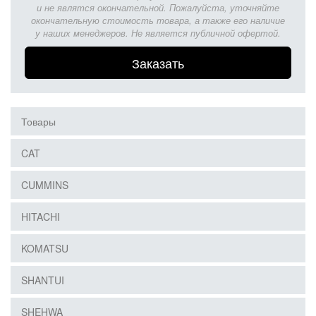
и не являтся окончательной. Пожалуйста, уточняйте
окончательную стоимость товара, а также его наличие
у наших менеджеров. Не является публичной офертой.
Заказать
Товары
CAT
CUMMINS
HITACHI
KOMATSU
SHANTUI
SHEHWA