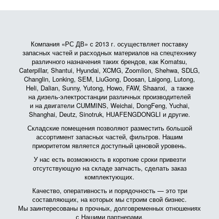
Компания «РС ДВ» с 2013 г. осуществляет поставку
запасных частей и расходных материалов на спецтехнику
различного назначения таких брендов, как Komatsu,
Caterpillar, Shantui, Hyundai, XCMG, Zoomlion, Shehwa, SDLG,
Changlin, Lonking, SEM, LiuGong, Doosan, Laigong, Lutong,
Heli, Dalian, Sunny, Yutong, Howo, FAW, Shaanxi, а также
на дизель-электростанции различных производителей
и на двигатели CUMMINS, Weichai, DongFeng, Yuchai,
Shanghai, Deutz, Sinotruk, HUAFENGDONGLI и другие.
Складские помещения позволяют разместить большой
ассортимент запасных частей, фильтров. Нашим
приоритетом является доступный ценовой уровень.
У нас есть возможность в короткие сроки привезти
отсутствующую на складе запчасть, сделать заказ
комплектующих.
Качество, оперативность и порядочность — это три
составляющих, на которых мы строим свой бизнес.
Мы заинтересованы в прочных, долговременных отношениях
с Нашими партнерами.