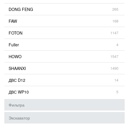
DONG FENG
265
FAW
168
FOTON
1147
Fuller
4
HOWO
1547
SHAANXI
1490
ДВС D12
14
ДВС WP10
5
Фильтра
Экскаватор