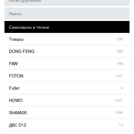
Катки дорожные
Ремни
Самосвалы и тягачи
Товары
238
DONG FENG
265
FAW
168
FOTON
1147
Fuller
4
HOWO
1547
SHAANXI
1490
ДВС D12
14