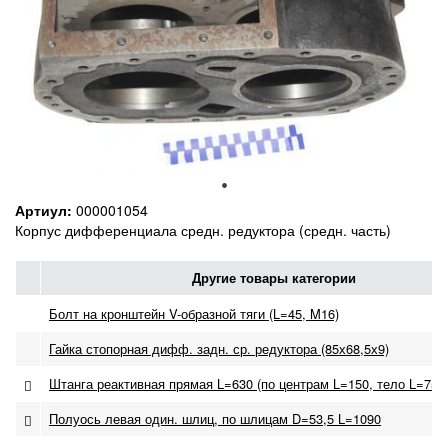
Артиул:
000001054
Корпус дифференциала средн. редуктора (средн. часть)
Другие товары категории
Болт на кронштейн V-образной тяги (L=45, M16)
Гайка стопорная дифф. задн. ср. редуктора (85х68,5х9)
Штанга реактивная прямая L=630 (по центрам L=150, тело L=75)(
Полуось левая один. шлиц, по шлицам D=53,5 L=1090