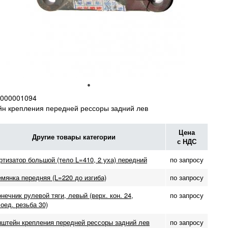
000001094
н крепления передней рессоры задний лев
Цена
Другие товары категории
с НДС
тизатор большой (тело L=410, 2 уха) передний
по запросу
мянка передняя (L=220 до изгиба)
по запросу
нечник рулевой тяги, левый (верх. кон. 24,
по запросу
оед. резьба 30)
нштейн крепления передней рессоры задний лев
по запросу