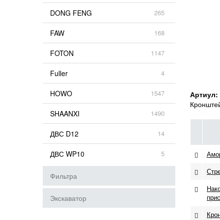
DONG FENG
265
FAW
168
FOTON
1147
Fuller
4
HOWO
1547
Артиул:
Кронштей
SHAANXI
1490
ДВС D12
14
ДВС WP10
5
Амор
Стре
Фильтра
Нако
прис
Экскаватор
Кро