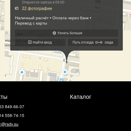
кты
Каталог
63 849-66-07
14 558-74-15
1@rsdv.su