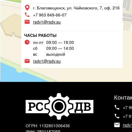
г. Благовещенск, ул. Чайковского, 7, оф. 216
+7 963 849-66-07
rsdv1@rsdv.su
ЧАСЫ РАБОТЫ
пн-пт
09:00 — 18:00
сб
09:00 — 14:00
вс
выходной
rsdv1@rsdv.su
Конта
+7 9
+7 9
rsdv
ОГРН: 1132801006436
ИНН: 2801187065