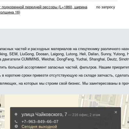
 подкоренной передней рессоры (L=1860, ширина
по запросу
толщина 16)
асных частей и расходных материалов на спецтехнику различного назначе
ing, SEM, LiuGong, Doosan, Laigong, Lutong, Heli, Dalian, Sunny, Yutong
 двигатели CUMMINS, Weichai, DongFeng, Yuchai, Shanghai, Deutz, Sin
ить большой ассортимент запасных частей, фильтров. Нашим приоритет
ь в короткие сроки привезти отсутствующую на складе запчасть, сделат
тавляющих, на которых мы строим свой бизнес. Мы заинтересованы в пр