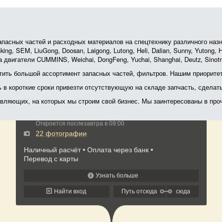
асных частей и расходных материалов на спецтехнику различного назначе
ing, SEM, LiuGong, Doosan, Laigong, Lutong, Heli, Dalian, Sunny, Yutong
 двигатели CUMMINS, Weichai, DongFeng, Yuchai, Shanghai, Deutz, Sin
ить большой ассортимент запасных частей, фильтров. Нашим приоритет
ь в короткие сроки привезти отсутствующую на складе запчасть, сделат
тавляющих, на которых мы строим свой бизнес. Мы заинтересованы в пр