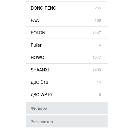
DONG FENG
265
FAW
168
FOTON
1147
Fuller
4
HOWO
1547
SHAANXI
1490
ДВС D12
14
ДВС WP10
5
Фильтра
Экскаватор