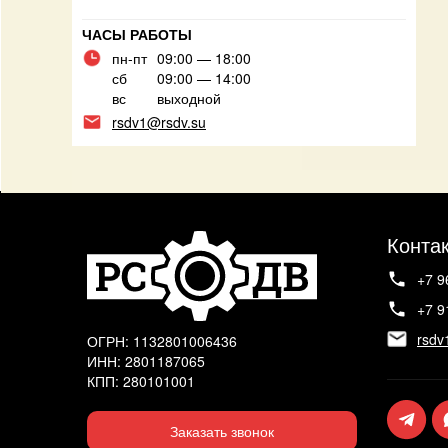
ЧАСЫ РАБОТЫ
пн-пт
09:00 — 18:00
сб
09:00 — 14:00
вс
выходной
rsdv1@rsdv.su
Конта
+7 9
+7 9
rsdv
ОГРН: 1132801006436
ИНН: 2801187065
КПП: 280101001
Заказать звонок