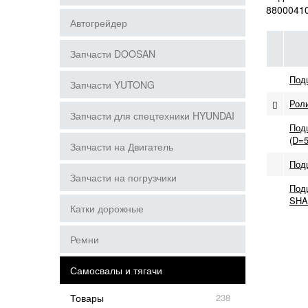
8800041
Автогрейдер
Запчасти DOOSAN
Под
Запчасти YUTONG
Роли
Запчасти для спецтехники HYUNDAI
Под
(D=5
Запчасти на Двигатель
Под
Запчасти на погрузчики
Подш
SHA
Катки дорожные
Ремни
Самосвалы и тягачи
Товары
238