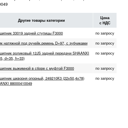
0049
Цена
Другие товары категории
с НДС
шипник 33019 задней ступицы F3000
по запросу
к натяжной под ручейк.ремень D=97, с зубчиками
по запросу
шипник роликовый 12JS задней передачи SHAANXI
по запросу
5, d=35, h=33)
шипник выжимной в сборе с муфтой F3000
по запросу
ипник шкворня опорный, 249210К3 (22х50,4х78)
по запросу
ANXI 88000410049