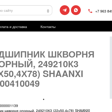
+7 963 84
лата и доставка
Контакты
ДШИПНИК ШКВОРНЯ
ОРНЫЙ, 249210К3
Х50,4Х78) SHAANXI
00410049
000001139
к шкворня опорный, 249210К3 (22х50,4х78) SHAANXI