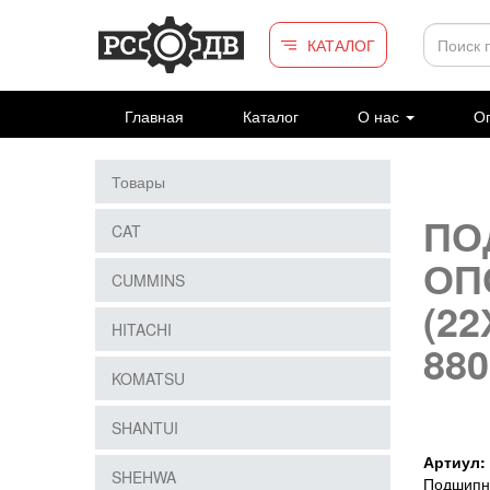
Перейти к основному содержанию
КАТАЛОГ
Главная
Каталог
О нас
Оп
Товары
ПО
CAT
ОП
CUMMINS
(22
HITACHI
880
KOMATSU
SHANTUI
Артиул:
SHEHWA
Подшипни