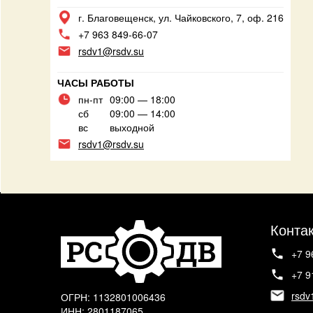
г. Благовещенск, ул. Чайковского, 7, оф. 216
+7 963 849-66-07
rsdv1@rsdv.su
ЧАСЫ РАБОТЫ
пн-пт
09:00 — 18:00
сб
09:00 — 14:00
вс
выходной
rsdv1@rsdv.su
Конта
+7 9
+7 9
rsdv
ОГРН: 1132801006436
ИНН: 2801187065