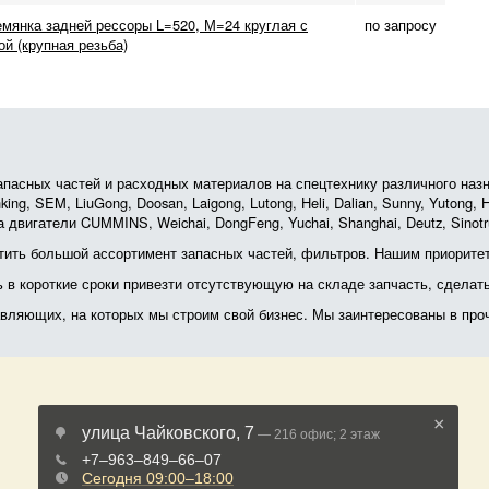
мянка задней рессоры L=520, М=24 круглая с
по запросу
ой (крупная резьба)
асных частей и расходных материалов на спецтехнику различного назначе
ing, SEM, LiuGong, Doosan, Laigong, Lutong, Heli, Dalian, Sunny, Yutong
 двигатели CUMMINS, Weichai, DongFeng, Yuchai, Shanghai, Deutz, Sin
ить большой ассортимент запасных частей, фильтров. Нашим приоритет
ь в короткие сроки привезти отсутствующую на складе запчасть, сделат
тавляющих, на которых мы строим свой бизнес. Мы заинтересованы в пр