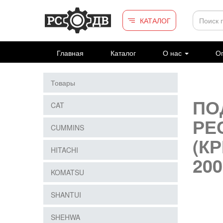
Перейти к основному содержанию
КАТАЛОГ
Главная
Каталог
О нас
Оп
Товары
ПО
CAT
РЕ
CUMMINS
(К
HITACHI
200
KOMATSU
SHANTUI
SHEHWA