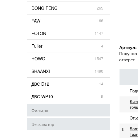
DONG FENG
265
FAW
168
FOTON
1147
Fuller
4
Артиул:
Подушка 
HOWO
1547
отверст.
SHAANXI
1490
ДВС D12
14
Под
ДВС WP10
5
Лист
тол
Фильтра
Отб
Экскаватор
Болт
Тиан