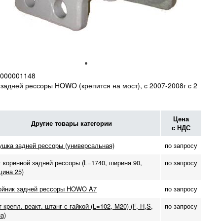
000001148
задней рессоры HOWO (крепится на мост), с 2007-2008г с 2
Цена
Другие товары категории
с НДС
ушка задней рессоры (универсальная)
по запросу
 коренной задней рессоры (L=1740, ширина 90,
по запросу
щина 25)
ойник задней рессоры HOWO A7
по запросу
 крепл. реакт. штанг с гайкой (L=102, M20) (F, H,S,
по запросу
а)