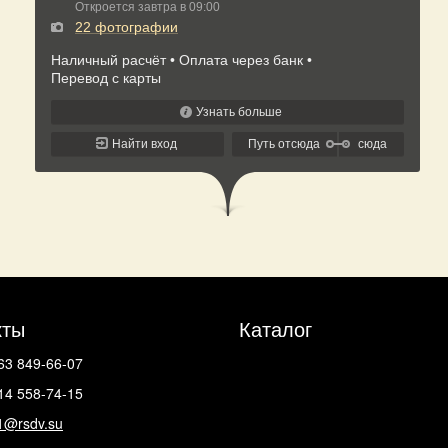
кты
Каталог
63 849-66-07
14 558-74-15
1@rsdv.su