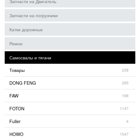
Запчасти на Двигатель
Запчасти на погрузчики
Катки дорожные
Ремни
Самосвалы и тягачи
Товары
238
DONG FENG
265
FAW
168
FOTON
1147
Fuller
4
HOWO
1547