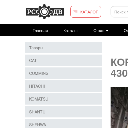
Перейти к основному содержанию
КАТАЛОГ
Главная
Каталог
О нас
Оп
Товары
КО
CAT
43
CUMMINS
HITACHI
KOMATSU
SHANTUI
SHEHWA