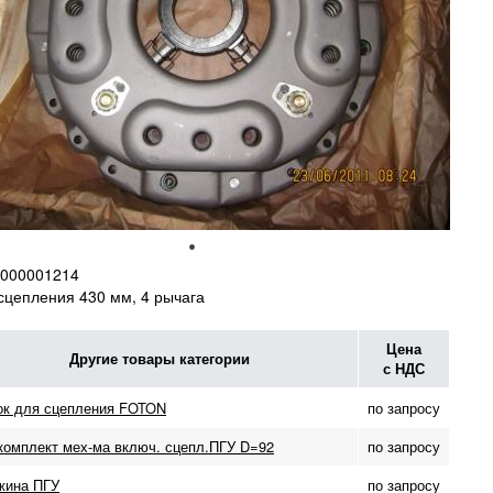
000001214
сцепления 430 мм, 4 рычага
Цена
Другие товары категории
с НДС
ок для сцепления FOTON
по запросу
комплект мех-ма включ. сцепл.ПГУ D=92
по запросу
жина ПГУ
по запросу