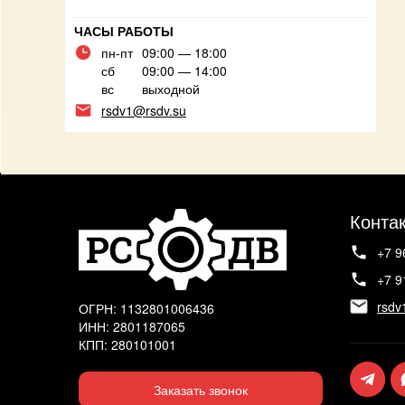
ЧАСЫ РАБОТЫ
пн-пт
09:00 — 18:00
сб
09:00 — 14:00
вс
выходной
rsdv1@rsdv.su
Конта
+7 9
+7 9
rsdv
ОГРН: 1132801006436
ИНН: 2801187065
КПП: 280101001
Заказать звонок