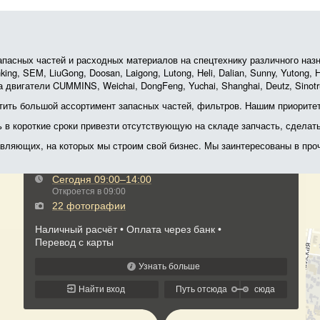
асных частей и расходных материалов на спецтехнику различного назначе
ing, SEM, LiuGong, Doosan, Laigong, Lutong, Heli, Dalian, Sunny, Yutong
 двигатели CUMMINS, Weichai, DongFeng, Yuchai, Shanghai, Deutz, Sin
ить большой ассортимент запасных частей, фильтров. Нашим приоритет
ь в короткие сроки привезти отсутствующую на складе запчасть, сделат
тавляющих, на которых мы строим свой бизнес. Мы заинтересованы в пр