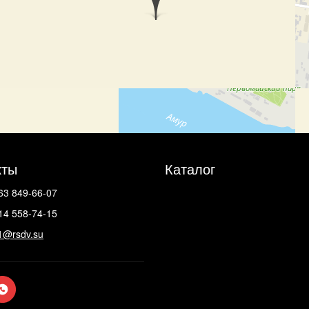
кты
Каталог
63 849-66-07
14 558-74-15
1@rsdv.su