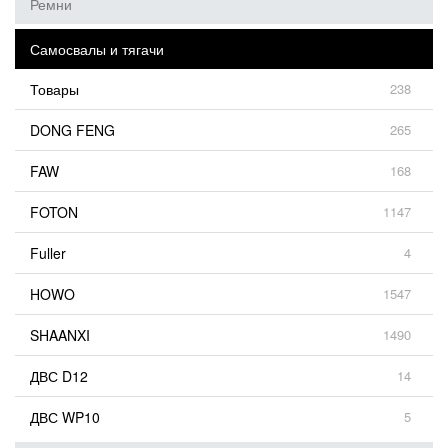
Ремни
Самосвалы и тягачи
Товары
238
DONG FENG
265
FAW
168
FOTON
1147
Fuller
4
HOWO
1547
SHAANXI
1490
ДВС D12
14
ДВС WP10
5