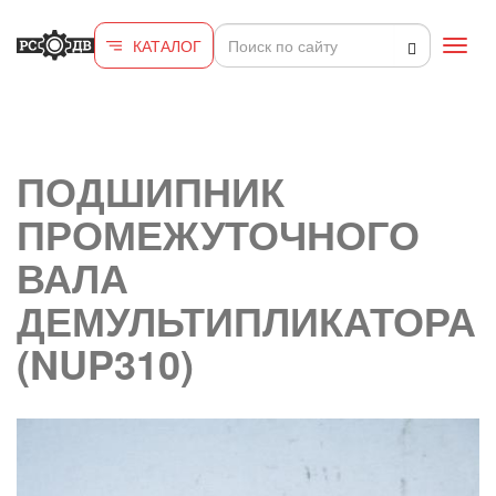
Перейти к основному содержанию
КАТАЛОГ
Toggl
navig
ПОДШИПНИК
ПРОМЕЖУТОЧНОГО
ВАЛА
ДЕМУЛЬТИПЛИКАТОРА
(NUP310)