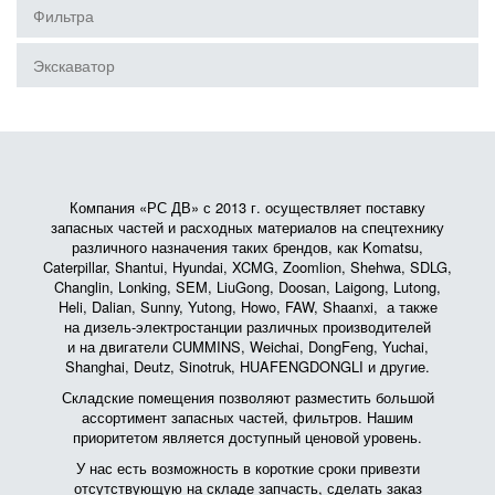
Фильтра
Экскаватор
Компания «РС ДВ» с 2013 г. осуществляет поставку
запасных частей и расходных материалов на спецтехнику
различного назначения таких брендов, как Komatsu,
Caterpillar, Shantui, Hyundai, XCMG, Zoomlion, Shehwa, SDLG,
Changlin, Lonking, SEM, LiuGong, Doosan, Laigong, Lutong,
Heli, Dalian, Sunny, Yutong, Howo, FAW, Shaanxi, а также
на дизель-электростанции различных производителей
и на двигатели CUMMINS, Weichai, DongFeng, Yuchai,
Shanghai, Deutz, Sinotruk, HUAFENGDONGLI и другие.
Складские помещения позволяют разместить большой
ассортимент запасных частей, фильтров. Нашим
приоритетом является доступный ценовой уровень.
У нас есть возможность в короткие сроки привезти
отсутствующую на складе запчасть, сделать заказ