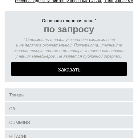
Рессора задняя 12 листов (2 коренных L=1700, толщина 22 мм, 
Основная плановая цена *
по запросу
* Стоимость товара указана для ознакомления
и не являтся окончательной. Пожалуйста, уточняйте
окончательную стоимость товара, а также его наличие
у наших менеджеров. Не является публичной офертой.
Заказать
Товары
CAT
CUMMINS
HITACHI