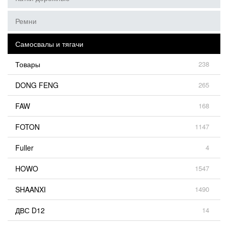
Ремни
Самосвалы и тягачи
Товары
238
DONG FENG
265
FAW
168
FOTON
1147
Fuller
4
HOWO
1547
SHAANXI
1490
ДВС D12
14