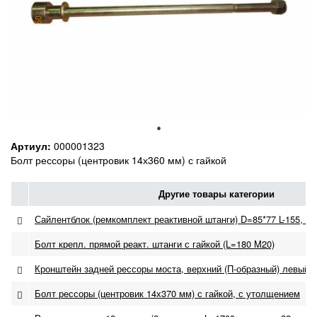
Артиул:
000001323
Болт рессоры (центровик 14х360 мм) с гайкой
Другие товары категории
Сайлентблок (ремкомплект реактивной штанги) D=85*77 L-155, м
Болт крепл. прямой реакт. штанги с гайкой (L=180 M20)
Кронштейн задней рессоры моста, верхний (П-образный) левый р
Болт рессоры (центровик 14х370 мм) с гайкой, с утолщением