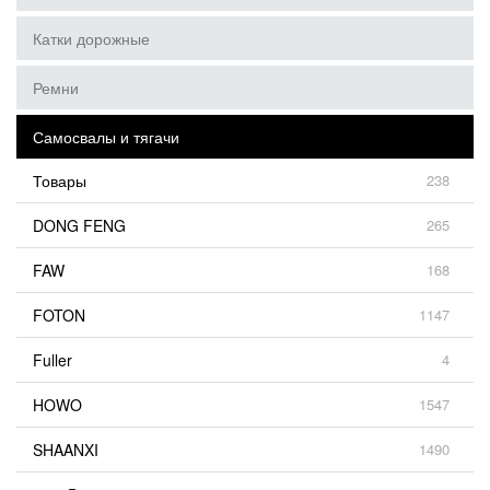
Катки дорожные
Ремни
Самосвалы и тягачи
Товары
238
DONG FENG
265
FAW
168
FOTON
1147
Fuller
4
HOWO
1547
SHAANXI
1490