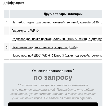
диффузором
Другие товары категории
Патрубок радиатора резинотканевый (верхний, кривой) L-330, D-55
Гидромуфта WP10
Радиатор (ванночка прямая) алюмин. (100х770х860), с диффузо
Вентилятор водяного насоса, с кругом (D=64)
Насос водяной ДВС, WD 615 Евро 3 (шкив под ручейк. ремень)
Основная плановая цена *
по запросу
* Стоимость товара указана для ознакомления
и не являтся окончательной. Пожалуйста, уточняйте
окончательную стоимость товара, а также его наличие
у наших менеджеров. Не является публичной офертой.