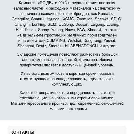
Компания «РС ДВ» с 2013 г. осуществляет поставку
запасных частей и расходных материалов на спецтехнику
различного назначения таких брендов, как Komatsu,
Caterpillar, Shantui, Hyundai, XCMG, Zoomlion, Shehwa, SDLG,
Changlin, Lonking, SEM, LiuGong, Doosan, Laigong, Lutong,
Heli, Dalian, Sunny, Yutong, Howo, FAW, Shaanxi, а также
на дизель-электростанции различных производителей
и на двигатели CUMMINS, Weichai, DongFeng, Yuchai,
Shanghai, Deutz, Sinotruk, HUAFENGDONGLI и другие.
Складские помещения позволяют разместить большой
ассортимент запасных частей, фильтров. Нашим
приоритетом является доступный ценовой уровень.
У нас есть возможность в короткие сроки привезти
отсутствующую на складе запчасть, сделать заказ
комплектующих.
Качество, оперативность и порядочность — это три
составляющих, на которых мы строим свой бизнес.
Мы заинтересованы в прочных, долговременных отношениях
с Нашими партнерами.
КОНТАКТЫ