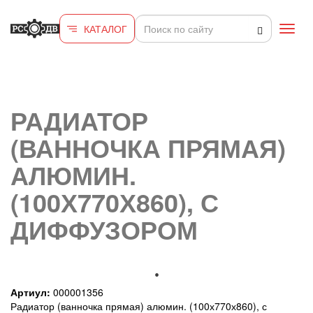
Перейти к основному содержанию
КАТАЛОГ
Toggl
navig
РАДИАТОР
(ВАННОЧКА ПРЯМАЯ)
АЛЮМИН.
(100Х770Х860), С
ДИФФУЗОРОМ
Артиул:
000001356
Радиатор (ванночка прямая) алюмин. (100х770х860), с