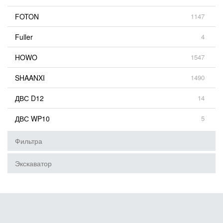
FOTON
1147
Fuller
4
HOWO
1547
SHAANXI
1490
ДВС D12
14
ДВС WP10
5
Фильтра
Экскаватор