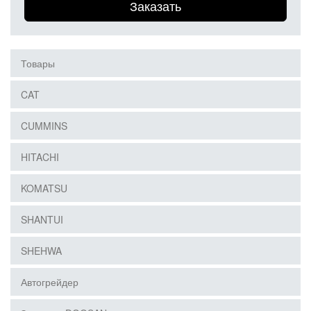
Заказать
Товары
CAT
CUMMINS
HITACHI
KOMATSU
SHANTUI
SHEHWA
Автогрейдер