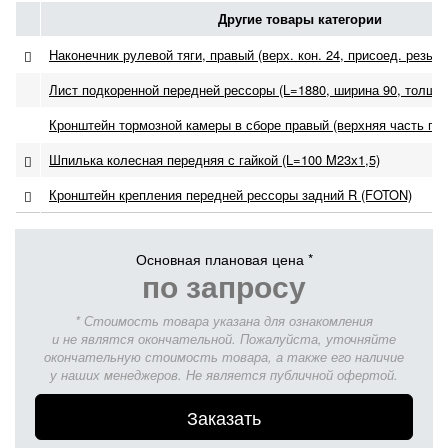
Другие товары категории
Наконечник рулевой тяги, правый (верх. кон. 24, присоед. резьба
Лист подкоренной передней рессоры (L=1880, ширина 90, толщин
Кронштейн тормозной камеры в сборе правый (верхняя часть пов
Шпилька колесная передняя с гайкой (L=100 M23х1,5)
Кронштейн крепления передней рессоры задний R (FOTON)
Основная плановая цена *
по запросу
* Стоимость товара указана для ознакомления
и не являтся окончательной. Пожалуйста, уточняйте
окончательную стоимость товара, а также его наличие
у наших менеджеров. Не является публичной офертой.
Заказать