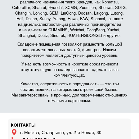
различного назначения таких брендов, как Komatsu,
Caterpillar, Shantui, Hyundai, XCMG, Zoomlion, Shehwa, SDLG,
Changlin, Lonking, SEM, LiuGong, Doosan, Laigong, Lutong,
Heli, Dalian, Sunny, Yutong, Howo, FAW, Shaanxi, а также
на дизель-электростанции различных производителей
и на двигатели CUMMINS, Weichai, DongFeng, Yuchai,
Shanghai, Deutz, Sinotruk, HUAFENGDONGLI и другие.
Складские помещения позволяют разместить большой
ассортимент запасных частей, фильтров. Нашим
приоритетом является доступный ценовой уровень.
У нас есть возможность в короткие сроки привезти
отсутствующую на складе запчасть, сделать заказ
комплектующих.
Качество, оперативность и порядочность — это три
составляющих, на которых мы строим свой бизнес.
Мы заинтересованы в прочных, долговременных отношениях
с Нашими партнерами.
КОНТАКТЫ
г. Москва, Саларьево, ул. 2-я Новая, 30