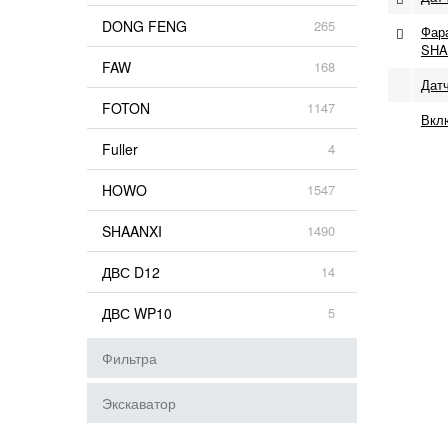
DONG FENG
265
Фар
SHA
FAW
168
Дат
FOTON
1147
Вкл
Fuller
4
HOWO
1547
SHAANXI
1490
ДВС D12
14
ДВС WP10
5
Фильтра
Экскаватор