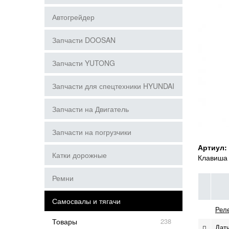
Автогрейдер
Запчасти DOOSAN
Запчасти YUTONG
Запчасти для спецтехники HYUNDAI
Запчасти на Двигатель
Запчасти на погрузчики
Артиул:
Катки дорожные
Клавиша
Ремни
Самосвалы и тягачи
Рел
Товары
238
Дат