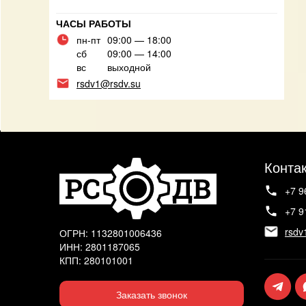
ЧАСЫ РАБОТЫ
пн-пт
09:00 — 18:00
сб
09:00 — 14:00
вс
выходной
rsdv1@rsdv.su
Конта
+7 9
+7 9
rsdv
ОГРН: 1132801006436
ИНН: 2801187065
КПП: 280101001
Заказать звонок