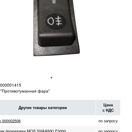
000001415
 "Противотуманная фара"
Цена
Другие товары категории
с НДС
е 000002506
по запросу
чик блокировки МОД SHAANXI F3000
по запросу