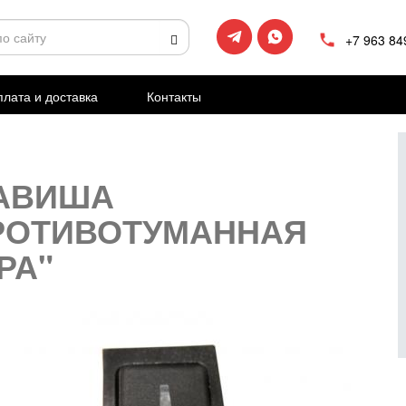
+7 963 84
лата и доставка
Контакты
АВИША
РОТИВОТУМАННАЯ
РА"