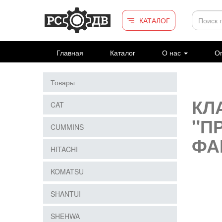
Перейти к основному содержанию
КАТАЛОГ
Главная
Каталог
О нас
Оп
Товары
КЛ
CAT
"П
CUMMINS
ФА
HITACHI
KOMATSU
SHANTUI
SHEHWA