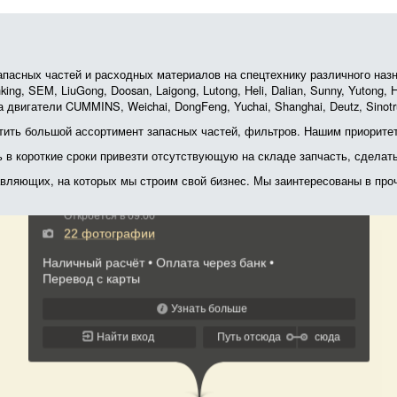
асных частей и расходных материалов на спецтехнику различного назначе
ing, SEM, LiuGong, Doosan, Laigong, Lutong, Heli, Dalian, Sunny, Yutong
 двигатели CUMMINS, Weichai, DongFeng, Yuchai, Shanghai, Deutz, Sin
ить большой ассортимент запасных частей, фильтров. Нашим приоритет
ь в короткие сроки привезти отсутствующую на складе запчасть, сделат
тавляющих, на которых мы строим свой бизнес. Мы заинтересованы в пр