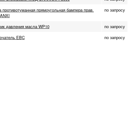
а противотуманная прямоугольная бампера прав.
по запросу
ANXI
чик давления масла WP10
по запросу
ючатель EBC
по запросу