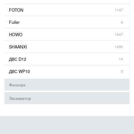
FOTON
1147
Fuller
4
HOWO
1547
SHAANXI
1490
ДВС D12
14
ДВС WP10
5
Фильтра
Экскаватор