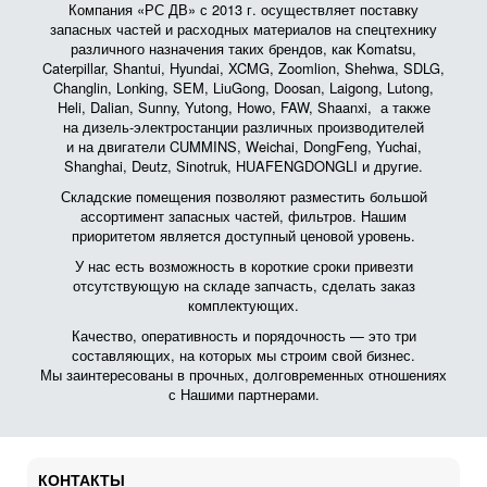
Компания «РС ДВ» с 2013 г. осуществляет поставку
запасных частей и расходных материалов на спецтехнику
различного назначения таких брендов, как Komatsu,
Caterpillar, Shantui, Hyundai, XCMG, Zoomlion, Shehwa, SDLG,
Changlin, Lonking, SEM, LiuGong, Doosan, Laigong, Lutong,
Heli, Dalian, Sunny, Yutong, Howo, FAW, Shaanxi, а также
на дизель-электростанции различных производителей
и на двигатели CUMMINS, Weichai, DongFeng, Yuchai,
Shanghai, Deutz, Sinotruk, HUAFENGDONGLI и другие.
Складские помещения позволяют разместить большой
ассортимент запасных частей, фильтров. Нашим
приоритетом является доступный ценовой уровень.
У нас есть возможность в короткие сроки привезти
отсутствующую на складе запчасть, сделать заказ
комплектующих.
Качество, оперативность и порядочность — это три
составляющих, на которых мы строим свой бизнес.
Мы заинтересованы в прочных, долговременных отношениях
с Нашими партнерами.
КОНТАКТЫ