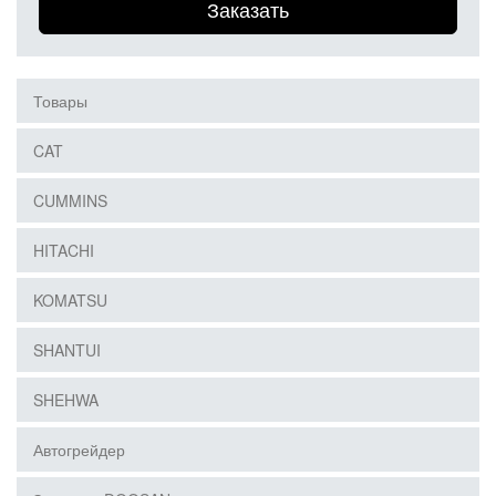
Заказать
Товары
CAT
CUMMINS
HITACHI
KOMATSU
SHANTUI
SHEHWA
Автогрейдер