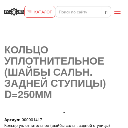
Перейти к основному содержанию
КАТАЛОГ
Toggl
navig
КОЛЬЦО
УПЛОТНИТЕЛЬНОЕ
(ШАЙБЫ САЛЬН.
ЗАДНЕЙ СТУПИЦЫ)
D=250ММ
Артиул:
000001417
Кольцо уплотнительное (шайбы сальн. задней ступицы)