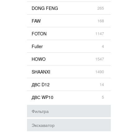
DONG FENG
265
FAW
168
FOTON
1147
Fuller
4
HOWO
1547
SHAANXI
1490
ДВС D12
14
ДВС WP10
5
Фильтра
Экскаватор