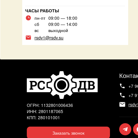
ЧАСЫ РАБОТЫ
пн-пт
09:00 — 18:00
сб
09:00 — 14:00
вс
выходной
rsdv1@rsdv.su
Конта
+7 9
+7 9
rsdv
ОГРН: 1132801006436
ИНН: 2801187065
КПП: 280101001
Заказать звонок