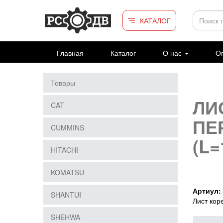
Перейти к основному содержанию
КАТАЛОГ
Главная
Каталог
О нас
Оп
Товары
ЛИ
CAT
ПЕ
CUMMINS
(L=
HITACHI
KOMATSU
Артиул:
SHANTUI
Лист кор
SHEHWA