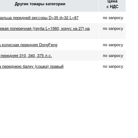
Цена
Другие товары категории
с НДС
пальца передней рессоры D=35 d=32 L=87
по запросу
евая поперечная (труба L=1560, конус на 27) на
по запросу
 колесная передняя DongFeng
по запросу
передняя 310, 340, 375 л.с.
по запросу
а переднюю балку (сошка) правый
по запросу