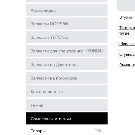
Автогрейдер
Втулка 
Запчасти DOOSAN
Тяга рул
тягач
Запчасти YUTONG
Шпилька
Запчасти для спецтехники HYUNDAI
Ступица 
Запчасти на Двигатель
Рычаг н
Запчасти на погрузчики
Катки дорожные
Ремни
Самосвалы и тягачи
Товары
238