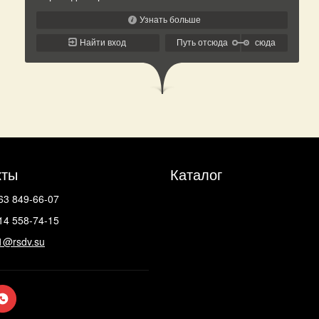
кты
Каталог
63 849-66-07
14 558-74-15
1@rsdv.su