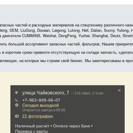
асных частей и расходных материалов на спецтехнику различного назначе
ing, SEM, LiuGong, Doosan, Laigong, Lutong, Heli, Dalian, Sunny, Yutong
 двигатели CUMMINS, Weichai, DongFeng, Yuchai, Shanghai, Deutz, Sin
ить большой ассортимент запасных частей, фильтров. Нашим приоритет
ь в короткие сроки привезти отсутствующую на складе запчасть, сделат
тавляющих, на которых мы строим свой бизнес. Мы заинтересованы в пр