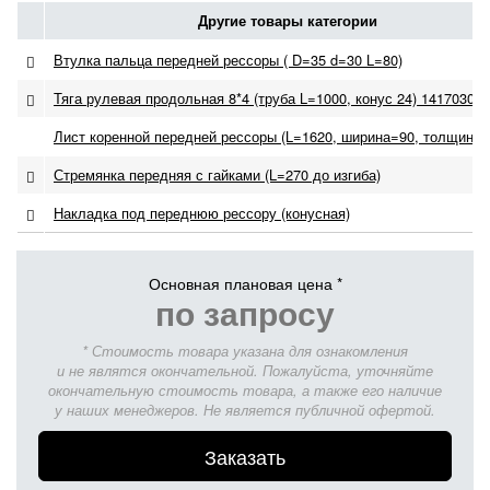
Другие товары категории
Втулка пальца передней рессоры ( D=35 d=30 L=80)
Тяга рулевая продольная 8*4 (труба L=1000, конус 24) 14170300
Лист коренной передней рессоры (L=1620, ширина=90, толщина=
Стремянка передняя с гайками (L=270 до изгиба)
Накладка под переднюю рессору (конусная)
Основная плановая цена *
по запросу
* Стоимость товара указана для ознакомления
и не являтся окончательной. Пожалуйста, уточняйте
окончательную стоимость товара, а также его наличие
у наших менеджеров. Не является публичной офертой.
Заказать