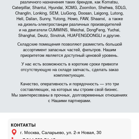
различного назначения таких брендов, как Komatsu,
Caterpillar, Shantui, Hyundai, XCMG, Zoomlion, Shehwa, SDLG,
Changlin, Lonking, SEM, LiuGong, Doosan, Laigong, Lutong,
Heli, Dalian, Sunny, Yutong, Howo, FAW, Shaanxi, а также
на дизель-электростанции различных производителей
и на двигатели CUMMINS, Weichai, DongFeng, Yuchai,
Shanghai, Deutz, Sinotruk, HUAFENGDONGLI и другие.
Складские помещения позволяют разместить большой
ассортимент запасных частей, фильтров. Нашим
приоритетом является доступный ценовой уровень.
У нас есть возможность в короткие сроки привезти
отсутствующую на складе запчасть, сделать заказ
комплектующих.
Качество, оперативность и порядочность — это три
составляющих, на которых мы строим свой бизнес.
Мы заинтересованы в прочных, долговременных отношениях
с Нашими партнерами.
КОНТАКТЫ
г. Москва, Саларьево, ул. 2-я Новая, 30