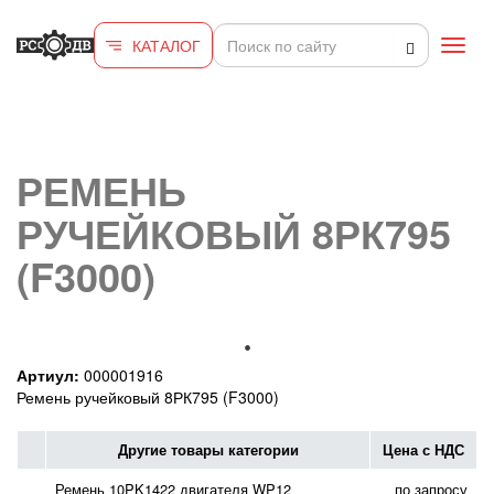
Перейти к основному содержанию
КАТАЛОГ
Toggl
navig
РЕМЕНЬ
РУЧЕЙКОВЫЙ 8РК795
(F3000)
Артиул:
000001916
Ремень ручейковый 8РК795 (F3000)
Другие товары категории
Цена с НДС
Ремень 10PK1422 двигателя WP12
по запросу