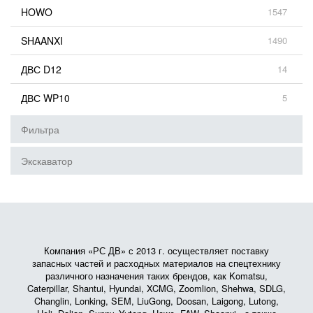
HOWO
1547
SHAANXI
1490
ДВС D12
14
ДВС WP10
5
Фильтра
Экскаватор
Компания «РС ДВ» с 2013 г. осуществляет поставку
запасных частей и расходных материалов на спецтехнику
различного назначения таких брендов, как Komatsu,
Caterpillar, Shantui, Hyundai, XCMG, Zoomlion, Shehwa, SDLG,
Changlin, Lonking, SEM, LiuGong, Doosan, Laigong, Lutong,