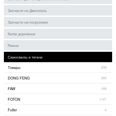
Запчасти на Двигатель
Запчасти на погрузчики
Катки дорожные
Ремни
Самосвалы и тягачи
Товары
238
DONG FENG
265
FAW
168
FOTON
1147
Fuller
4