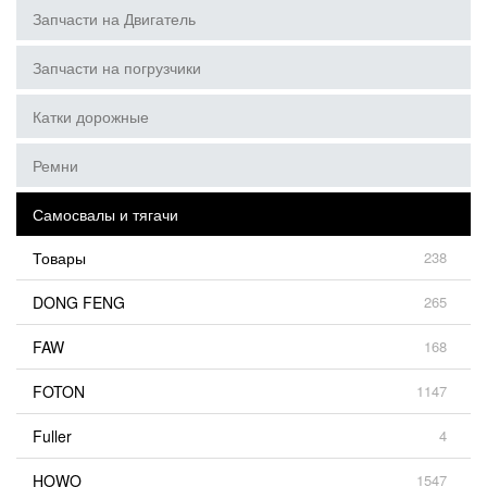
Запчасти на Двигатель
Запчасти на погрузчики
Катки дорожные
Ремни
Самосвалы и тягачи
Товары
238
DONG FENG
265
FAW
168
FOTON
1147
Fuller
4
HOWO
1547