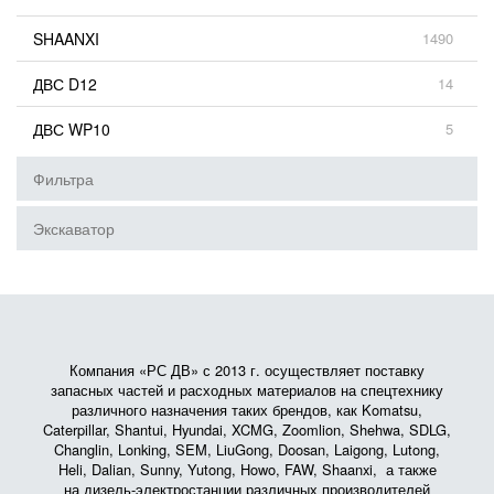
SHAANXI
1490
ДВС D12
14
ДВС WP10
5
Фильтра
Экскаватор
Компания «РС ДВ» с 2013 г. осуществляет поставку
запасных частей и расходных материалов на спецтехнику
различного назначения таких брендов, как Komatsu,
Caterpillar, Shantui, Hyundai, XCMG, Zoomlion, Shehwa, SDLG,
Changlin, Lonking, SEM, LiuGong, Doosan, Laigong, Lutong,
Heli, Dalian, Sunny, Yutong, Howo, FAW, Shaanxi, а также
на дизель-электростанции различных производителей