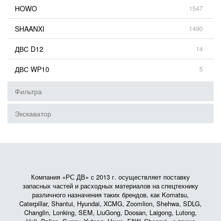
HOWO
1547
SHAANXI
1490
ДВС D12
14
ДВС WP10
5
Фильтра
Экскаватор
Компания «РС ДВ» с 2013 г. осуществляет поставку
запасных частей и расходных материалов на спецтехнику
различного назначения таких брендов, как Komatsu,
Caterpillar, Shantui, Hyundai, XCMG, Zoomlion, Shehwa, SDLG,
Changlin, Lonking, SEM, LiuGong, Doosan, Laigong, Lutong,