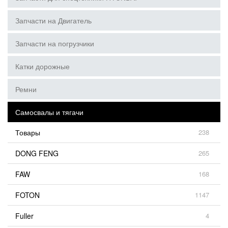
Запчасти на Двигатель
Запчасти на погрузчики
Катки дорожные
Ремни
Самосвалы и тягачи
Товары
238
DONG FENG
265
FAW
168
FOTON
1147
Fuller
4