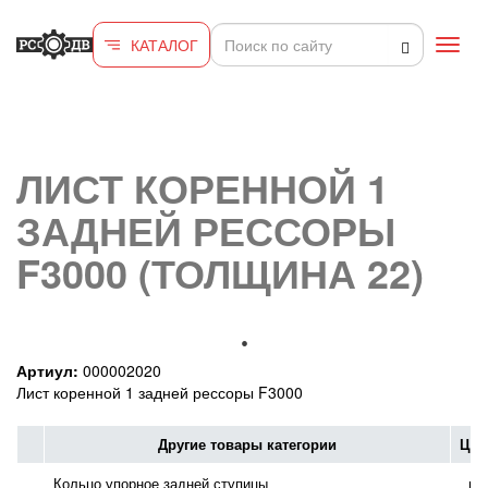
Перейти к основному содержанию
КАТАЛОГ
Toggl
navig
ЛИСТ КОРЕННОЙ 1
ЗАДНЕЙ РЕССОРЫ
F3000 (ТОЛЩИНА 22)
Артиул:
000002020
Лист коренной 1 задней рессоры F3000
Другие товары категории
Цен
Кольцо упорное задней ступицы
по