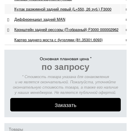
Кулак разжимной задний левый (L=550, 26 зуб.) F3000
по
Дифференциал задний MAN
по
Кронштейн задней рессоры (П-образный) F3000 000002962
по
Картер заднего моста с бугелями (81.35301.6093)
по
Основная плановая цена *
по запросу
* Стоимость товара указана для ознакомления
и не являтся окончательной. Пожалуйста, уточняйте
окончательную стоимость товара, а также его наличие
у наших менеджеров. Не является публичной офертой.
Заказать
Товары