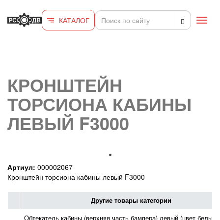
Перейти к основному содержанию
КАТАЛОГ
Toggl
navig
КРОНШТЕЙН
ТОРСИОНА КАБИНЫ
ЛЕВЫЙ F3000
Артиул:
000002067
Кронштейн торсиона кабины левый F3000
Другие товары категории
Обтекатель кабины (верхняя часть бампера) левый (цвет белый)