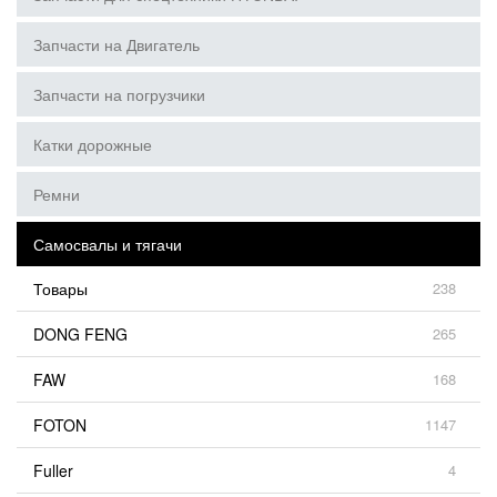
Запчасти на Двигатель
Запчасти на погрузчики
Катки дорожные
Ремни
Самосвалы и тягачи
Товары
238
DONG FENG
265
FAW
168
FOTON
1147
Fuller
4