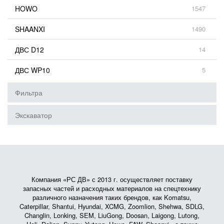
HOWO
1547
SHAANXI
1490
ДВС D12
14
ДВС WP10
5
Фильтра
Экскаватор
Компания «РС ДВ» с 2013 г. осуществляет поставку
запасных частей и расходных материалов на спецтехнику
различного назначения таких брендов, как Komatsu,
Caterpillar, Shantui, Hyundai, XCMG, Zoomlion, Shehwa, SDLG,
Changlin, Lonking, SEM, LiuGong, Doosan, Laigong, Lutong,