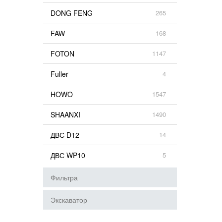
DONG FENG
265
FAW
168
FOTON
1147
Fuller
4
HOWO
1547
SHAANXI
1490
ДВС D12
14
ДВС WP10
5
Фильтра
Экскаватор