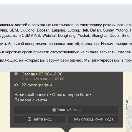
асных частей и расходных материалов на спецтехнику различного назначе
ing, SEM, LiuGong, Doosan, Laigong, Lutong, Heli, Dalian, Sunny, Yutong
 двигатели CUMMINS, Weichai, DongFeng, Yuchai, Shanghai, Deutz, Sin
ить большой ассортимент запасных частей, фильтров. Нашим приоритет
ь в короткие сроки привезти отсутствующую на складе запчасть, сделат
тавляющих, на которых мы строим свой бизнес. Мы заинтересованы в пр