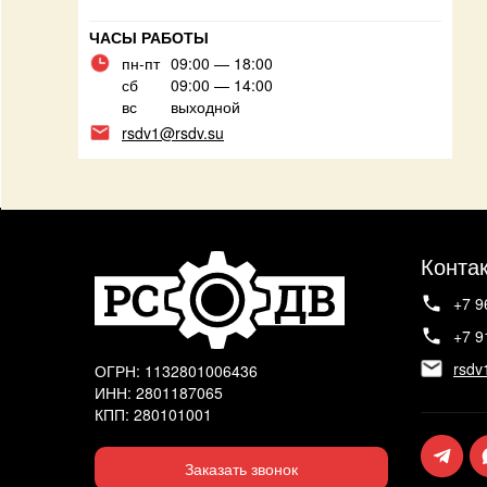
ЧАСЫ РАБОТЫ
пн-пт
09:00 — 18:00
сб
09:00 — 14:00
вс
выходной
rsdv1@rsdv.su
Конта
+7 9
+7 9
rsdv
ОГРН: 1132801006436
ИНН: 2801187065
КПП: 280101001
Заказать звонок