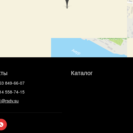
кты
Каталог
63 849-66-07
14 558-74-15
1@rsdv.su