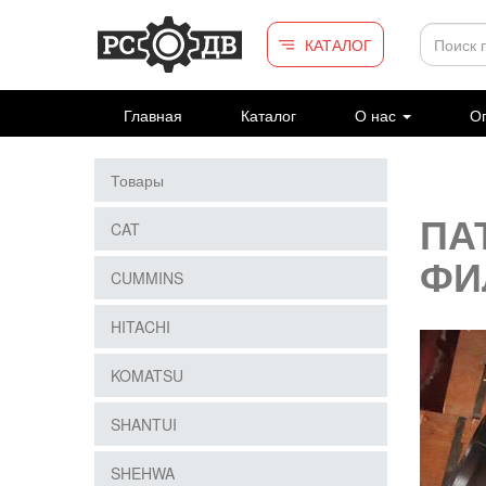
Перейти к основному содержанию
КАТАЛОГ
Главная
Каталог
О нас
Оп
Товары
ПА
CAT
ФИ
CUMMINS
HITACHI
KOMATSU
SHANTUI
SHEHWA