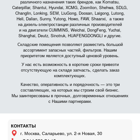
различного назначения таких брендов, как Komatsu,
Caterpillar, Shantui, Hyundai, XCMG, Zoomlion, Shehwa, SDLG,
Changlin, Lonking, SEM, LiuGong, Doosan, Laigong, Lutong,
Heli, Dalian, Sunny, Yutong, Howo, FAW, Shaanxi, а также
на дизель-электростанции различных производителей
и на двигатели CUMMINS, Weichai, DongFeng, Yuchai,
Shanghai, Deutz, Sinotruk, HUAFENGDONGLI и другие.
Складские помещения позволяют разместить большой
ассортимент запасных частей, фильтров. Нашим
приоритетом является доступный ценовой уровень.
У нас есть возможность в короткие сроки привезти
отсутствующую на складе запчасть, сделать заказ
комплектующих.
Качество, оперативность и порядочность — это три
составляющих, на которых мы строим свой бизнес.
Мы заинтересованы в прочных, долговременных отношениях
с Нашими партнерами.
КОНТАКТЫ
г. Москва, Саларьево, ул. 2-я Новая, 30