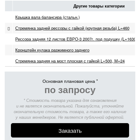
Другие товары категории
Крышка вала балансира (стальн.)
Стремянка задней рессоры с гайкой (крупная резьба) L=460
Рессора задняя 12 листов ЕВРО-3 2007г. под подушку (L=1630,
Кронштейн кулака разжимного заднего
Стремянка задняя на мост плоская с гайкой L=500, М=24
Основная плановая цена *
по запросу
* Стоимость товара указана для ознакомления
и не являтся окончательной. Пожалуйста, уточняйте
окончательную стоимость товара, а также его наличие
у наших менеджеров. Не является публичной офертой.
Заказать